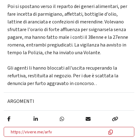
Poi si spostano verso il reparto dei generi alimentari, per
fare incetta di parmigiano, affettati, bottiglie d'olio,
lattine di aranciata e confezioni di merendine. Volevano
sfruttare l'orario di forte affluenza per svignarsela senza
pagare, ma hanno fatto male i conti il 38enne e la 27enne
romena, entrambi pregiudicati. La vigilanza ha avvisto in
tempo la Polizia, che ha inviato una Volante.
Gli agenti li hanno bloccati all'uscita recuperando la
refurtiva, restituita al negozio. Per i due è scattata la
denuncia per furto aggravato in concorso. .
ARGOMENTI
https://vivere.me/arfv