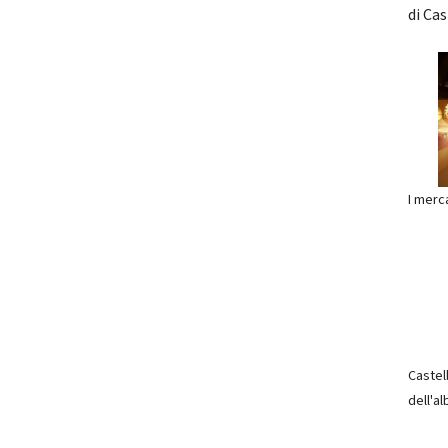
di Cas
I merca
Castel
dell'a