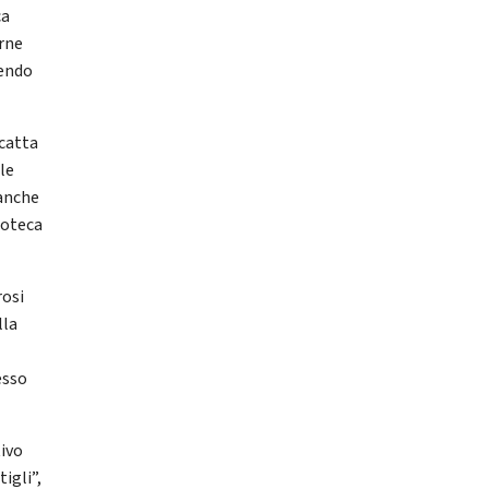
ca
erne
dendo
scatta
le
 anche
noteca
rosi
lla
esso
tivo
tigli”,