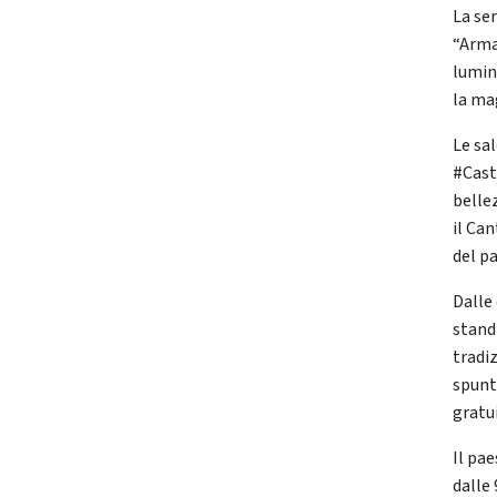
La se
“Armat
lumin
la ma
Le sa
#Cast
belle
il Ca
del p
Dalle 
stand
tradiz
spunt
gratu
Il pa
dalle 