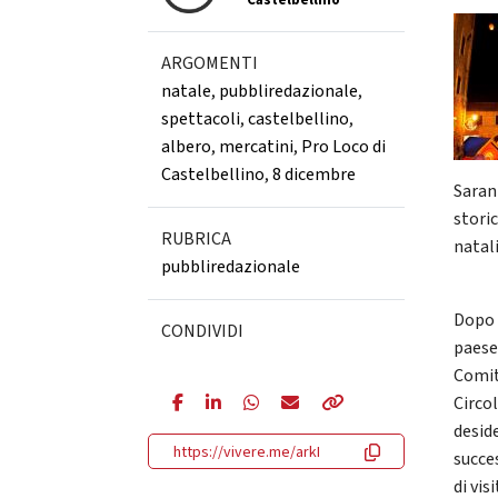
Castelbellino
ARGOMENTI
natale
,
pubbliredazionale
,
spettacoli
,
castelbellino
,
albero
,
mercatini
,
Pro Loco di
Castelbellino
,
8 dicembre
Saran
stori
RUBRICA
natali
pubbliredazionale
Dopo 
CONDIVIDI
paese
Comit
Circo
deside
https://vivere.me/arkI
succe
di vis