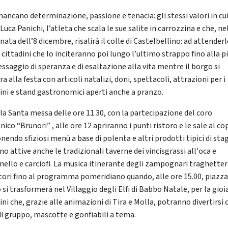
ancano determinazione, passione e tenacia: gli stessi valori in cu
Luca Panichi, l’atleta che scala le sue salite in carrozzina e che, ne
ata dell’8 dicembre, risalirà il colle di Castelbellino: ad attenderl
 cittadini che lo inciteranno poi lungo l’ultimo strappo fino alla p
ssaggio di speranza e di esaltazione alla vita mentre il borgo si
a alla festa con articoli natalizi, doni, spettacoli, attrazioni per i
ni e stand gastronomici aperti anche a pranzo.
la Santa messa delle ore 11.30, con la partecipazione del coro
nico “Brunori” , alle ore 12 apriranno i punti ristoro e le sale al co
endo sfiziosi menù a base di polenta e altri prodotti tipici di sta
o attive anche le tradizionali taverne dei vincisgrassi all'oca e
gnello e carciofi. La musica itinerante degli zampognari traghetter
atori fino al programma pomeridiano quando, alle ore 15.00, piazz
si trasformerà nel Villaggio degli Elfi di Babbo Natale, per la gioi
ni che, grazie alle animazioni di Tira e Molla, potranno divertirsi 
 di gruppo, mascotte e gonfiabili a tema.