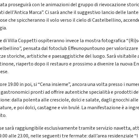
rata proseguirà con le animazioni del gruppo di rievocazione stori
i dell’Antica Marca”. Ci sarà anche il suggestivo lancio delle lant
ose che spiccheranno il volo verso il cielo di Castelbellino, accen
gia.
le di Villa Coppetti ospiteranno invece la mostra fotografica “(Ri)
elbellino", pensata dal fotoclub Effeunopuntouno per valorizzare 
zze storiche, artistiche e paesaggistiche del luogo. Sarà visitabile
ntinone, riaperto dopo il restauro e prossimo a divenire la nuova E
aese.
ore 19.00 in poi, si “Cena insieme”, ancora una volta presso i nume
 gastronomici pronti ad offrire autentiche specialità e prodotti de
ione: dalla polenta alle cresciole, dolci e salate, dagli gnocchi alle
ature, e poi dolci, castagne e vin brulé. La manifestazione è a ingr
ito.
ese sarà raggiungibile esclusivamente tramite servizio navetta, at
9.00 alle 23.00, nelle seguenti tre fermate: dall’area residenziale “I 