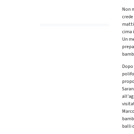
Non m
crede 
mattin
cima i
Un me
prepar
bambi
Dopo 
polifo
propon
Sarann
all'a
visit
Marco 
bambi
balli