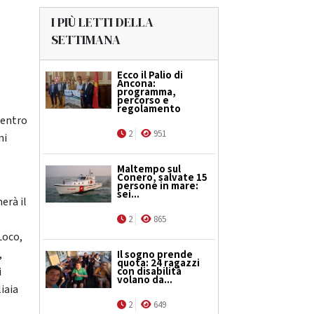
I PIÙ LETTI DELLA
SETTIMANA
Ecco il Palio di
Ancona:
programma,
percorso e
regolamento
centro
2
951
ni
Maltempo sul
Conero, salvate 15
persone in mare:
sei...
erà il
2
865
Loco,
,
Il sogno prende
quota: 24 ragazzi
i
con disabilità
volano da...
iaia
2
649