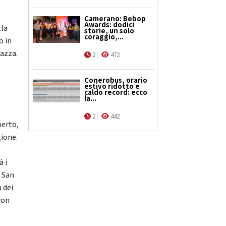
i
Camerano: Bebop
Awards: dodici
lla
storie, un solo
coraggio,...
o in
iazza.
2
472
Conerobus, orario
estivo ridotto e
caldo record: ecco
la...
2
442
perto,
gione.
à i
a San
a dei
con