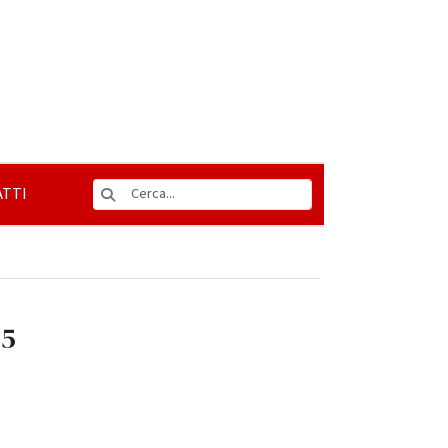
TTI
05