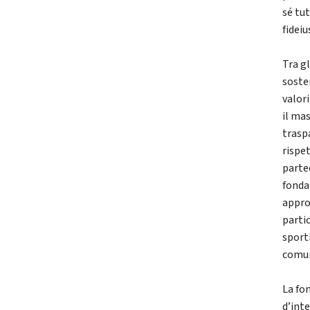
sé tut
fideiu
Tra gl
sosten
valori
il ma
traspa
rispet
partec
fondaz
approf
partic
sporti
comun
La fo
d’inte