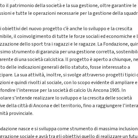
to il patrimonio della società e la sua gestione, oltre garantire le
ssioni e tutte le operazioni necessarie per la gestione della squadr
i obiettivi del nuovo progetto c’è anche lo sviluppo e la crescita
ibile, il coinvolgimento di tutte le forze sociali ed economiche e 
zzazione dello sport tra i ragazzi e le ragazze. La Fondazione, quin
ssimo strumento di garanzia per una gestione corretta, sostenibil
rente di una società calcistica. Il progetto è aperto a chiunque, ne
to delle indicazioni generali dello statuto, fosse interessato a
ipare. La sua attività, inoltre, si svolge attraverso progetti tipici 
ioni e quindi rivolti al sociale, con lo scopo evidente di ampliare e
ondire l'interesse per la società di calcio Us Ancona 1905. In
olare s’intende realizzare lo sviluppo e la crescita delle società
ve della città di Ancona e del territorio, fino a raggiungere l’inter
ità provinciale.
ndazione nasce e si sviluppa come strumento di massima inclusion
grazione sociale e avrà tra gli obiettivi quello di realizzare un fut