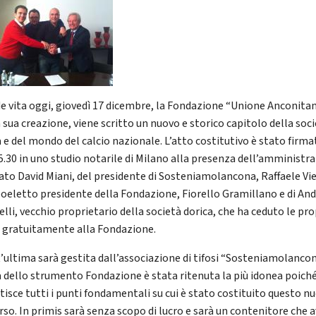
e vita oggi, giovedì 17 dicembre, la Fondazione “Unione Anconitan
 sua creazione, viene scritto un nuovo e storico capitolo della soc
a e del mondo del calcio nazionale. L’atto costitutivo è stato firma
15.30 in uno studio notarile di Milano alla presenza dell’amministr
ato David Miani, del presidente di Sosteniamolancona, Raffaele Vie
eoeletto presidente della Fondazione, Fiorello Gramillano e di An
lli, vecchio proprietario della società dorica, che ha ceduto le pro
 gratuitamente alla Fondazione.
’ultima sarà gestita dall’associazione di tifosi “Sosteniamolancon
a dello strumento Fondazione è stata ritenuta la più idonea poich
tisce tutti i punti fondamentali su cui è stato costituito questo n
rso. In primis sarà senza scopo di lucro e sarà un contenitore che a