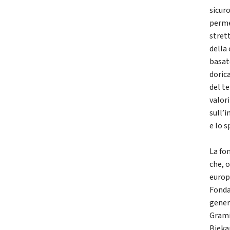
sicur
perme
strett
della 
basate
doric
del te
valori
sull’i
e lo s
La fo
che, 
europ
Fonda
gener
Grami
Bieka