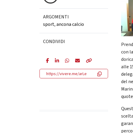
ARGOMENTI
sport
,
ancona calcio
CONDIVIDI
Prend
con la
doric
alle 
https://vivere.me/arLe
deleg
del n
Marine
quote
Quest
scelt
garan
perco