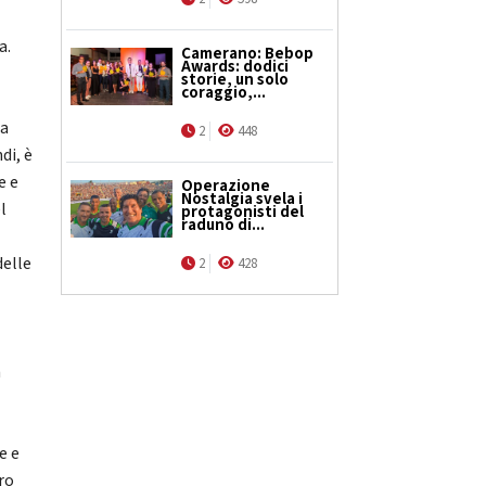
a.
Camerano: Bebop
Awards: dodici
storie, un solo
coraggio,...
la
2
448
di, è
e e
Operazione
Nostalgia svela i
l
protagonisti del
raduno di...
delle
2
428
a
e e
uro