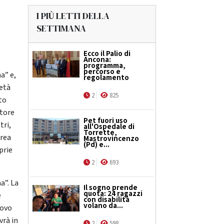
I PIÙ LETTI DELLA
SETTIMANA
Ecco il Palio di
Ancona:
programma,
percorso e
a” e,
regolamento
ietà
2
825
to
atore
Pet fuori uso
tri,
all'Ospedale di
Torrette,
drea
Mastrovincenzo
(Pd) e...
prie
2
693
a”. La
Il sogno prende
quota: 24 ragazzi
é
con disabilità
volano da...
uovo
vrà in
2
598