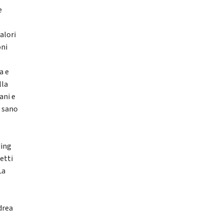
e
alori
oni
à
a e
lla
ani e
o sano
ding
etti
La
drea