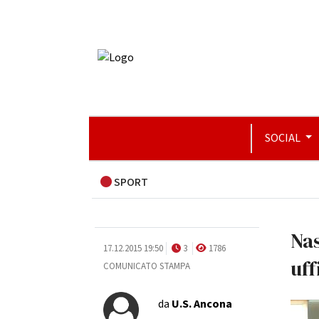
SOCIAL
SPORT
Na
17.12.2015 19:50
3
1786
uff
COMUNICATO STAMPA
da
U.S. Ancona