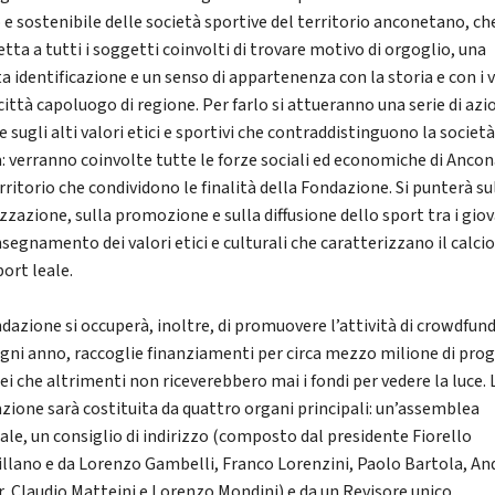
o e sostenibile delle società sportive del territorio anconetano, ch
tta a tutti i soggetti coinvolti di trovare motivo di orgoglio, una
a identificazione e un senso di appartenenza con la storia e con i v
città capoluogo di regione. Per farlo si attueranno una serie di azi
 sugli alti valori etici e sportivi che contraddistinguono la societ
a: verranno coinvolte tutte le forze sociali ed economiche di Ancon
rritorio che condividono le finalità della Fondazione. Si punterà su
zzazione, sulla promozione e sulla diffusione dello sport tra i giov
nsegnamento dei valori etici e culturali che caratterizzano il calci
port leale.
ndazione si occuperà, inoltre, di promuovere l’attività di crowdfun
ogni anno, raccoglie finanziamenti per circa mezzo milione di prog
ei che altrimenti non riceverebbero mai i fondi per vedere la luce. 
zione sarà costituita da quattro organi principali: un’assemblea
ale, un consiglio di indirizzo (composto dal presidente Fiorello
llano e da Lorenzo Gambelli, Franco Lorenzini, Paolo Bartola, An
r, Claudio Matteini e Lorenzo Mondini) e da un Revisore unico.