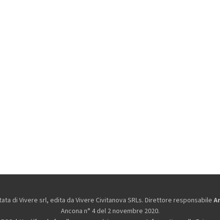
ta di Vivere srl, edita da
Vivere Civitanova SRLs. Direttore responsabile
A
Ancona n° 4 del 2 novembre 2020.