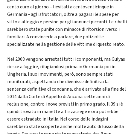
cento euro al giorno – lievitati a centoventicinque in
Germania - agli sfruttatori, oltre a pagarsi le spese per
vitto e alloggio e persino per gli annunci piccanti. Le ribelli
sarebbero state punite con minacce di ritorsioni verso i
familiari. A convincerle a parlare, due poliziotte
specializzate nella gestione delle vittime di questo reato.
Nel 2008 vengono arrestati tutti i componenti, ma Gulyas
riesce a fuggire, rifugiandosi prima in Germania poi in
Ungheria. I suoi movimenti, però, sono sempre stati
monitorati, aspettando che divenisse definitiva la
sentenza definitiva di condanna, che è arrivata alla fine del
2014 dalla Corte di Appello di Ancona: sette anni di
reclusione, contro i nove previsti in primo grado. Il 39 si è
quindi trovato in manette a Tiszacsege e ora potrebbe
essere estradato in Italia. Nel corso delle indagini
sarebbero state scoperte anche molte auto di lusso della
banda. Tra queste sono state sequestrate due Bmw.