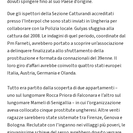
dovuti spingere fino al suo Paese d’origine.
Due gli ispettori della Sezione Catturandi accreditati
presso l’Interpol che sono stati inviati in Ungheria per
collaborare con la Polizia locale. Gulyas sfuggiva alla
cattura dal 2008. Le indagini di quel periodo, coordinate dal
Pm Farneti, avrebbero portato a scoprire un’associazione
a delinquere finalizzata allo sfruttamento della
prostituzione e formata da connazionali del 39enne. Il
loro giro d’affari avrebbe coinvolto quattro stati europei:
Italia, Austria, Germania e Olanda.
Tutto era partito dalla scoperta di due appartamenti –
uno sul lungomare Rocca Priora di Falconara e l’altro sul
lungomare Mameli di Senigallia – in cui l’organizzazione
aveva collocato cinque prostitute ungheresi. Altre venti
ragazze sarebbero state sistemate tra Firenze, Genova e
Bologna. Reclutate con l’inganno nei villaggi più poveri, le
giovanissime schiave del sesso avrebbero dovuto versare