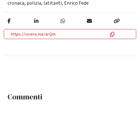
cronaca
,
polizia
,
latitanti
,
Enrico Fede
https://vivere.me/arQm
Commenti