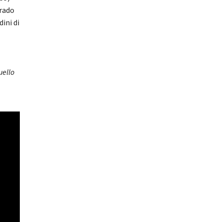
grado
dini di
uello