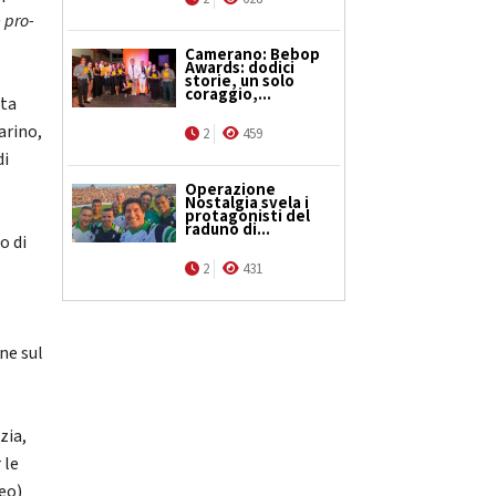
e pro-
Camerano: Bebop
Awards: dodici
storie, un solo
coraggio,...
nta
arino,
2
459
di
Operazione
Nostalgia svela i
protagonisti del
raduno di...
o di
2
431
ne sul
zia,
 le
eo)