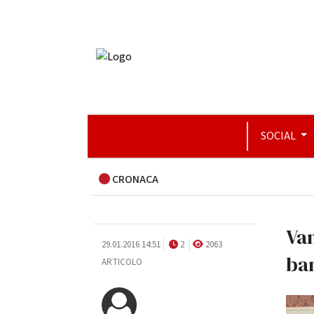
SOCIAL
CRONACA
Van
29.01.2016 14:51
2
2063
ba
ARTICOLO