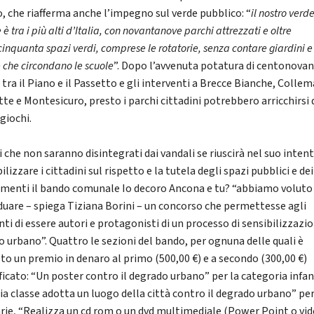
, che riafferma anche l’impegno sul verde pubblico: “
il nostro verd
 è tra i più alti d’Italia, con novantanove parchi attrezzati e oltre
inquanta spazi verdi, comprese le rotatorie, senza contare giardini e
 che circondano le scuole
”. Dopo l’avvenuta potatura di centonova
 tra il Piano e il Passetto e gli interventi a Brecce Bianche, Collem
te e Montesicuro, presto i parchi cittadini potrebbero arricchirsi 
giochi.
 che non saranno disintegrati dai vandali se riuscirà nel suo intent
ilizzare i cittadini sul rispetto e la tutela degli spazi pubblici e dei
enti il bando comunale Io decoro Ancona e tu? “abbiamo voluto
iduare – spiega Tiziana Borini – un concorso che permettesse agli
ti di essere autori e protagonisti di un processo di sensibilizzazio
o urbano”. Quattro le sezioni del bando, per ognuna delle quali è
sto un premio in denaro al primo (500,00 €) e a secondo (300,00 €)
ificato: “Un poster contro il degrado urbano” per la categoria infan
ia classe adotta un luogo della città contro il degrado urbano” per
rie, “Realizza un cd rom o un dvd multimediale (Power Point o vid