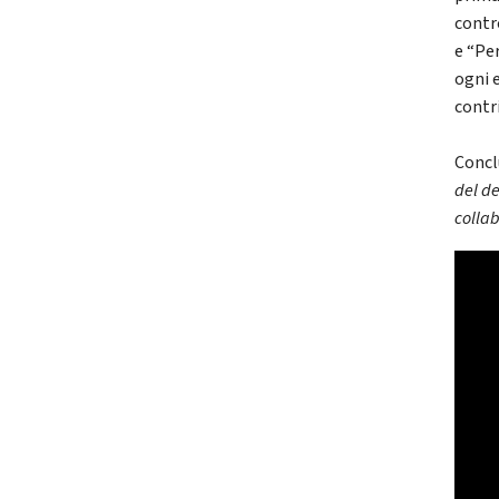
contr
e “Per
ogni e
contri
Concl
del de
collab