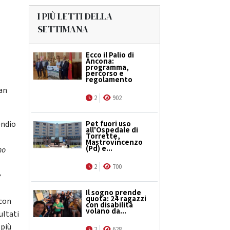
I PIÙ LETTI DELLA
SETTIMANA
Ecco il Palio di
Ancona:
programma,
percorso e
regolamento
dan
2
902
endio
Pet fuori uso
all'Ospedale di
Torrette,
Mastrovincenzo
(Pd) e...
no
2
700
e
Il sogno prende
quota: 24 ragazzi
 con
con disabilità
volano da...
ultati
 più
2
628