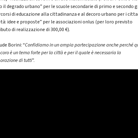
o il degrado urbano” per le scuole secondarie di primo e secondo 
corsi di educazione alla cittadinanza e al decoro urbano per i citta
tà: idee e proposte” per le associazioni onlus (per loro previsto
buto di realizzazione di 300,00 €).
ude Borini: “
Confidiamo in un ampia partecipazione anche perché q
coro è un tema forte per la città e per il quale è necessaria la
orazione di tutti
”.