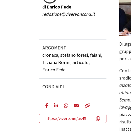
di
Enrico Fede
redazione@vivereancona.it
Dilaga
ARGOMENTI
grupp
cronaca
,
stefano foresi
,
faiani
,
porta 
Tiziana Borini
,
articolo
,
Enrico Fede
Con l
sradi
alzato
CONDIVIDI
affida
Sempr
lavagg
piazz
https://vivere.me/as45
risul
inatta