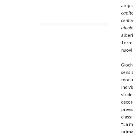
ampio
capite
centoc
aiuole
alberi
Torret
nuovi 
Giochi
sensib
monum
indiv
studen
decor
previ
class
“La m
prima