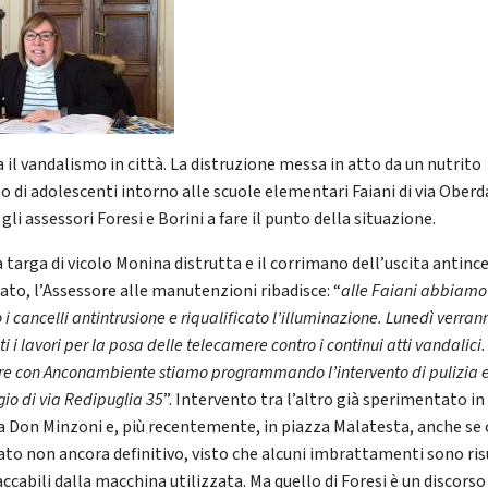
 il vandalismo in città. La distruzione messa in atto da un nutrito
o di adolescenti intorno alle scuole elementari Faiani di via Ober
gli assessori Foresi e Borini a fare il punto della situazione.
a targa di vicolo Monina distrutta e il corrimano dell’uscita antinc
cato, l’Assessore alle manutenzioni ribadisce: “
alle Faiani abbiamo
 i cancelli antintrusione e riqualificato l’illuminazione. Lunedì verran
ti i lavori per la posa delle telecamere contro i continui atti vandalici.
e con Anconambiente stiamo programmando l’intervento di pulizia 
io di via Redipuglia 35
”. Intervento tra l’altro già sperimentato in
a Don Minzoni e, più recentemente, in piazza Malatesta, anche se
tato non ancora definitivo, visto che alcuni imbrattamenti sono ris
ccabili dalla macchina utilizzata. Ma quello di Foresi è un discorso