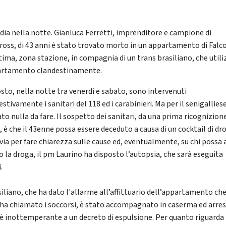
dia nella notte. Gianluca Ferretti, imprenditore e campione di
ross, di 43 anni è stato trovato morto in un appartamento di Falc
tima, zona stazione, in compagnia di un trans brasiliano, che util
artamento clandestinamente.
osto, nella notte tra venerdì e sabato, sono intervenuti
tivamente i sanitari del 118 ed i carabinieri. Ma per il senigallies
ato nulla da fare. Il sospetto dei sanitari, da una prima ricognizion
 è che il 43enne possa essere deceduto a causa di un cocktail di dr
via per fare chiarezza sulle cause ed, eventualmente, su chi possa 
o la droga, il pm Laurino ha disposto l’autopsia, che sarà eseguita
.
siliano, che ha dato l'allarme all’affittuario dell’appartamento che
 ha chiamato i soccorsi, è stato accompagnato in caserma ed arre
è inottemperante a un decreto di espulsione. Per quanto riguarda