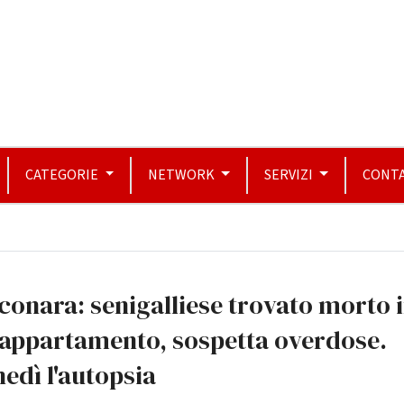
CATEGORIE
NETWORK
SERVIZI
CONTA
conara: senigalliese trovato morto 
 appartamento, sospetta overdose.
edì l'autopsia