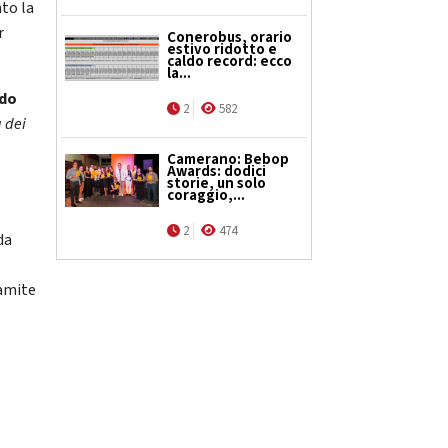
nto la
r
Conerobus, orario
estivo ridotto e
caldo record: ecco
la...
ado
2
582
a dei
Camerano: Bebop
Awards: dodici
storie, un solo
coraggio,...
2
474
da
ramite