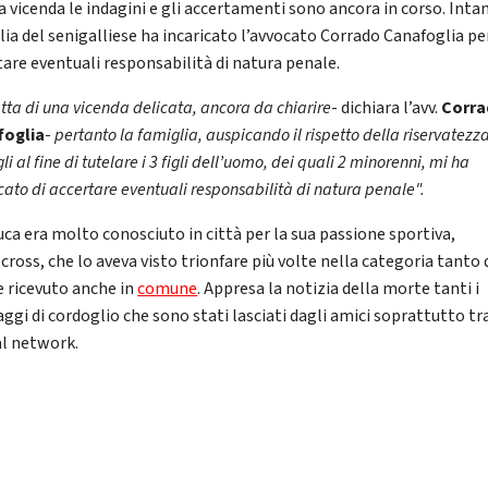
a vicenda le indagini e gli accertamenti sono ancora in corso. Inta
lia del senigalliese ha incaricato l’avvocato Corrado Canafoglia pe
tare eventuali responsabilità di natura penale.
atta di una vicenda delicata, ancora da chiarire
- dichiara l’avv.
Corr
foglia
-
pertanto la famiglia, auspicando il rispetto della riservatezz
li al fine di tutelare i 3 figli dell’uomo, dei quali 2 minorenni, mi ha
cato di accertare eventuali responsabilità di natura penale".
uca era molto conosciuto in città per la sua passione sportiva,
cross, che lo aveva visto trionfare più volte nella categoria tanto 
e ricevuto anche in
comune
. Appresa la notizia della morte tanti i
ggi di cordoglio che sono stati lasciati dagli amici soprattutto t
al network.