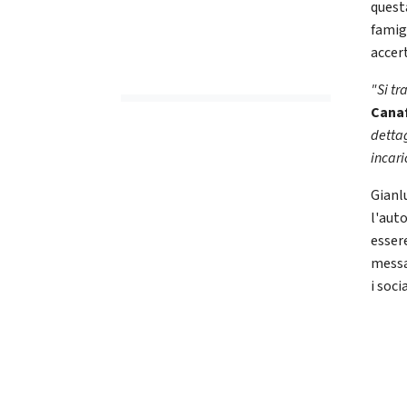
quest
famig
accer
"Si tr
Cana
dettag
incari
Gianl
l'auto
esser
messa
i soci