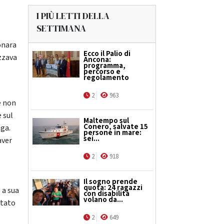
I PIÙ LETTI DELLA
SETTIMANA
onara
Ecco il Palio di
izzava
Ancona:
programma,
percorso e
regolamento
2
963
e non
e sul
Maltempo sul
Conero, salvate 15
oga.
persone in mare:
sei...
aver
2
918
Il sogno prende
quota: 24 ragazzi
 a sua
con disabilità
volano da...
stato
2
649