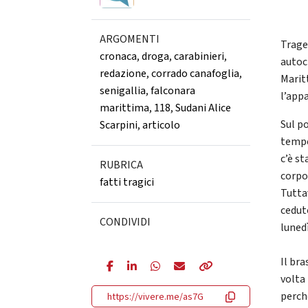
ARGOMENTI
Trage
cronaca
,
droga
,
carabinieri
,
autoc
redazione
,
corrado canafoglia
,
Marit
senigallia
,
falconara
l’app
marittima
,
118
,
Sudani Alice
Sul p
Scarpini
,
articolo
tempes
c’è st
RUBRICA
corpo,
fatti tragici
Tutta
cedut
CONDIVIDI
lunedì
Il bra
volta
perch
https://vivere.me/as7G