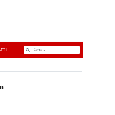
TTI
in