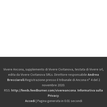
Vivere Ancona, supplemento di Vivere Civitanova, testata di Vivere srl,
edita da
Vivere Civitanova SRLs. Direttore responsabile
Andrea
Brecciaroli
.Registrazione presso il tribunale di Ancona n° 4 del 2
novembre 2020.
RSS:
http://feeds.feedburner.com/vivereancona
.
Informativa sulla
Privacy
.
Accedi
| Pagina generata in 0.01 secondi