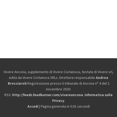
Vivere Ancona, supplemento di Vivere Civitanova, testata di Vivere srl,
edita da
Vivere Civitanova SRLs. Direttore responsabile
Andrea
Brecciaroli
.Registrazione presso il tribunale di Ancona n° 4 del 2
novembre 2020.
RSS:
http://feeds.feedburner.com/vivereancona
.
Informativa sulla
Privacy
.
Accedi
| Pagina generata in 0.01 secondi