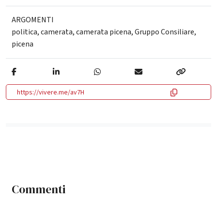
ARGOMENTI
politica
,
camerata
,
camerata picena
,
Gruppo Consiliare
,
picena
https://vivere.me/av7H
Commenti