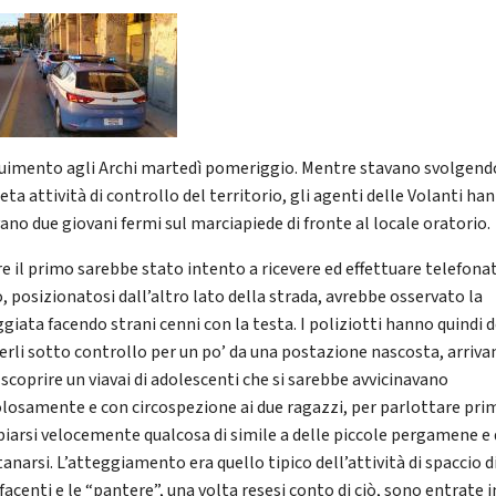
uimento agli Archi martedì pomeriggio. Mentre stavano svolgend
ta attività di controllo del territorio, gli agenti delle Volanti ha
ano due giovani fermi sul marciapiede di fronte al locale oratorio.
e il primo sarebbe stato intento a ricevere ed effettuare telefona
o, posizionatosi dall’altro lato della strada, avrebbe osservato la
giata facendo strani cenni con la testa. I poliziotti hanno quindi 
nerli sotto controllo per un po’ da una postazione nascosta, arriv
 scoprire un viavai di adolescenti che si sarebbe avvicinavano
olosamente e con circospezione ai due ragazzi, per parlottare prim
iarsi velocemente qualcosa di simile a delle piccole pergamene e 
anarsi. L’atteggiamento era quello tipico dell’attività di spaccio d
acenti e le “pantere”, una volta resesi conto di ciò, sono entrate i