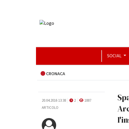
SOCIAL
CRONACA
Spa
20.04.2016 13:38
2
1887
Arc
ARTICOLO
l'i