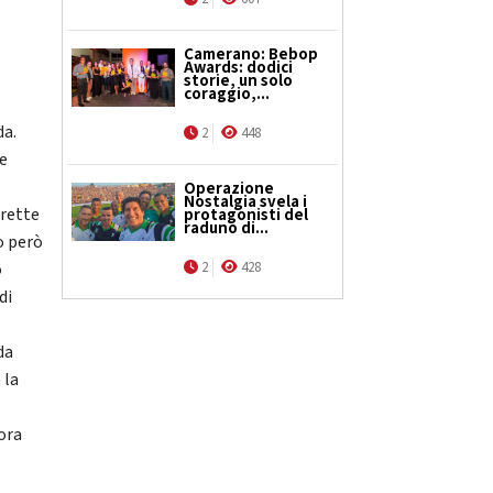
Camerano: Bebop
Awards: dodici
storie, un solo
coraggio,...
da.
2
448
ue
Operazione
Nostalgia svela i
arette
protagonisti del
raduno di...
o però
o
2
428
di
da
 la
cora