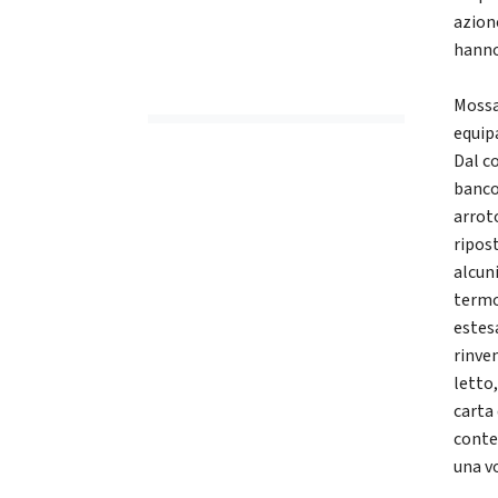
azione
hanno
Mossa
equipa
Dal c
banco
arrot
ripost
alcuni
termo
estesa
rinve
letto
carta
conte
una vo