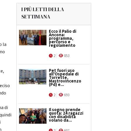
I PIÙ LETTI DELLA
SETTIMANA
Ecco il Palio di
Ancona:
programma,
percorso e
o la
regolamento
nno
2
853
Pet fuori uso
te,
all'Ospedale di
Torrette,
Mastrovincenzo
(Pd) e...
deciso
ando
2
693
a di
Il sogno prende
quota: 24 ragazzi
quindi
con disabilità
volano da...
i
n
2
607