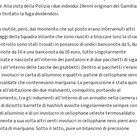
. Alla vista della Polizia i due individui 19enni originari del Gambia
 tentato la fuga dividendosi.
 inutile, però, dal momento che sul posto erano intervenuti altri
ggi della Squadra Volante che sono riusciti a bloccare loro la stra
ontrollo sono stati trovati in possesso di undici banconote da 5, d
note da 10 e una banconota da 20 euro, tutte singolarmente
olate e nascoste all’interno dei pantaloni e di due pacchetti di sig
i all’interno delle tasche dei giubbetti. Dentro ai pacchetti c’eran
 involucri in carta di alluminio e quattro palline di cellophane ner
saldate che contenevano marijuana. La perquisizione è stata quin
 all’abitazione dei due malviventi, coinquilini, portando al
nimento, tra gli indumenti all’interno di un armadio nella camera 
, di diciotto barrette di hashish avvolte singolarmente sempre con
 di alluminio e di un involucro in cellophane celeste termosaldato
nente a sua volta altri venti involucri in cellophane nero pieni an
lta di marijuana. Sotto il letto, pure un bilancino di precisione.