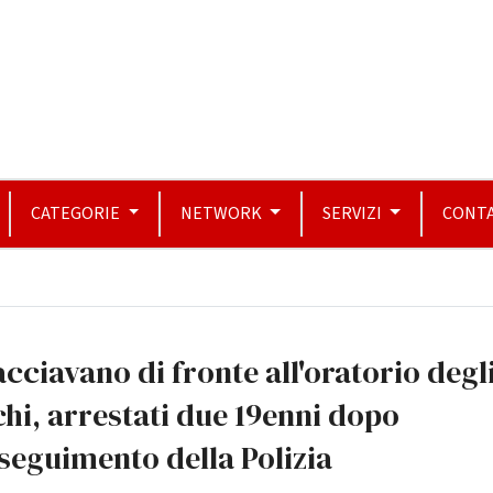
CATEGORIE
NETWORK
SERVIZI
CONTA
cciavano di fronte all'oratorio degl
hi, arrestati due 19enni dopo
nseguimento della Polizia