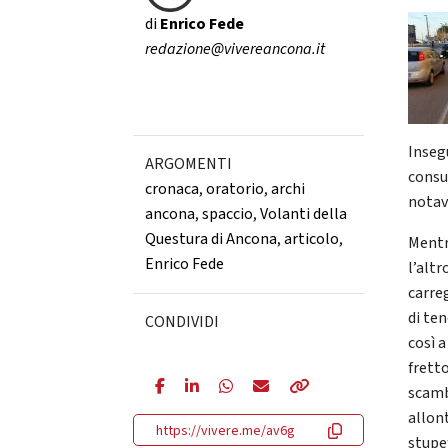
di
Enrico Fede
redazione@vivereancona.it
Inseg
ARGOMENTI
consue
cronaca
,
oratorio
,
archi
notav
ancona
,
spaccio
,
Volanti della
Questura di Ancona
,
articolo
,
Mentr
Enrico Fede
l’altr
carreg
di te
CONDIVIDI
così a
frett
scamb
allont
https://vivere.me/av6g
stupef