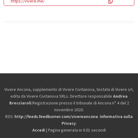
https://vivere.me/
Vivere Ancona, supplemento di Vivere Civitanova, testata di Vivere srl,
edita da
Vivere Civitanova SRLs. Direttore responsabile
Andrea
Brecciaroli
.Registrazione presso il tribunale di Ancona n° 4 del 2
novembre 2020.
RSS:
http://feeds.feedburner.com/vivereancona
.
Informativa sulla
Privacy
.
Accedi
| Pagina generata in 0.01 secondi