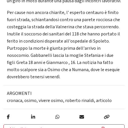
un giro in moto durante una pausa dagli incontri lavorativi.
Per cause non ancora chiarite, l' esperto centauro è finito
fuori strada, schiantandosi contro una parete rocciosa che
costeggia la strada della Valnerina che stava percorrendo.
Inutile il soccorso dei sanitari del 118 che hanno portato il
ferito in condizioni disperate all'ospedale di Spoleto.
Purtroppo la morte è giunta prima dell'arrivo in
nosocomio. Gabbanelli lascia la moglie Stefania e i due
figli: Greta 18 anni e Gianmarco , 16. La notizia ha fatto
molto scalpore sia a Osimo che a Numana, dove le esequie
dovrebbero tenersi venerdì.
ARGOMENTI
cronaca
,
osimo
,
vivere osimo
,
roberto rinaldi
,
articolo