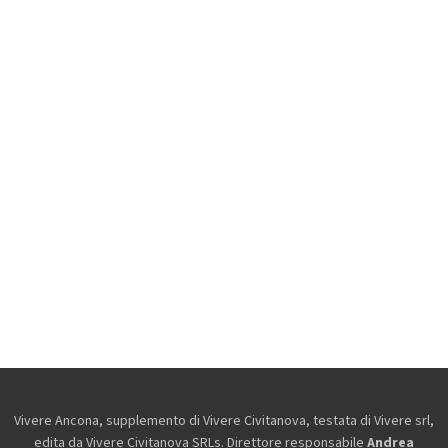
Vivere Ancona, supplemento di Vivere Civitanova, testata di Vivere srl,
edita da
Vivere Civitanova SRLs. Direttore responsabile
Andrea