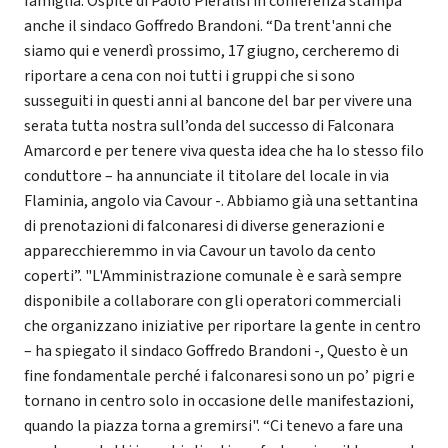
famiglia. Ospite di Paolo Pieralisi in conferenza stampa
anche il sindaco Goffredo Brandoni. “Da trent'anni che
siamo qui e venerdì prossimo, 17 giugno, cercheremo di
riportare a cena con noi tutti i gruppi che si sono
susseguiti in questi anni al bancone del bar per vivere una
serata tutta nostra sull’onda del successo di Falconara
Amarcord e per tenere viva questa idea che ha lo stesso filo
conduttore – ha annunciate il titolare del locale in via
Flaminia, angolo via Cavour -. Abbiamo già una settantina
di prenotazioni di falconaresi di diverse generazioni e
apparecchieremmo in via Cavour un tavolo da cento
coperti”. "L'Amministrazione comunale è e sarà sempre
disponibile a collaborare con gli operatori commerciali
che organizzano iniziative per riportare la gente in centro
– ha spiegato il sindaco Goffredo Brandoni -, Questo è un
fine fondamentale perché i falconaresi sono un po’ pigri e
tornano in centro solo in occasione delle manifestazioni,
quando la piazza torna a gremirsi". “Ci tenevo a fare una