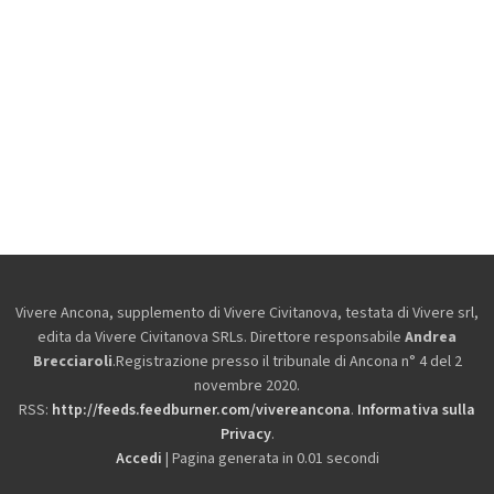
Vivere Ancona, supplemento di Vivere Civitanova, testata di Vivere srl,
edita da
Vivere Civitanova SRLs. Direttore responsabile
Andrea
Brecciaroli
.Registrazione presso il tribunale di Ancona n° 4 del 2
novembre 2020.
RSS:
http://feeds.feedburner.com/vivereancona
.
Informativa sulla
Privacy
.
Accedi
| Pagina generata in 0.01 secondi