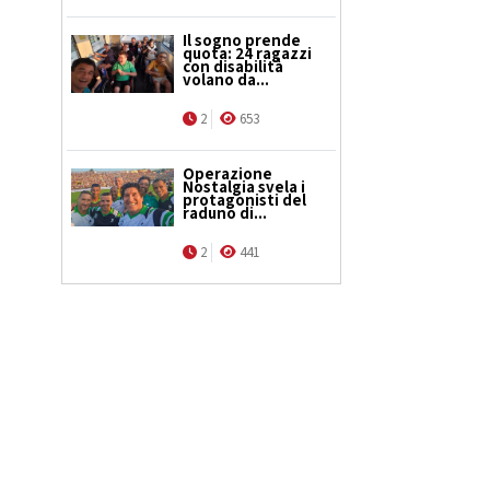
Il sogno prende
quota: 24 ragazzi
con disabilità
volano da...
2
653
Operazione
Nostalgia svela i
protagonisti del
raduno di...
2
441