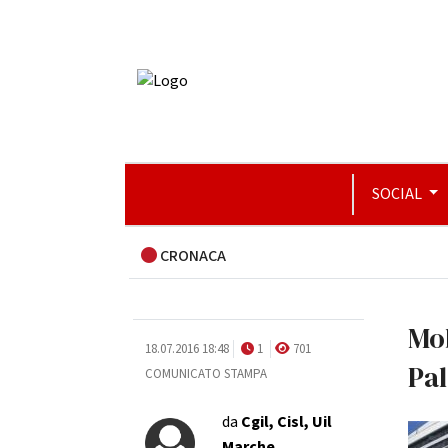
SOCIAL
CRONACA
Mob
18.07.2016 18:48
1
701
Pal
COMUNICATO STAMPA
da
Cgil, Cisl, Uil
Marche