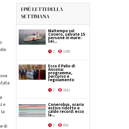
I PIÙ LETTI DELLA
SETTIMANA
Maltempo sul
Conero, salvate 15
persone in mare:
sei...
zo
idio
2
1300
Ecco il Palio di
Ancona:
programma,
uova
percorso e
regolamento
stata
1
2
1011
ra
l e
Conerobus, orario
estivo ridotto e
 la
caldo record: ecco
la...
2
816
e di