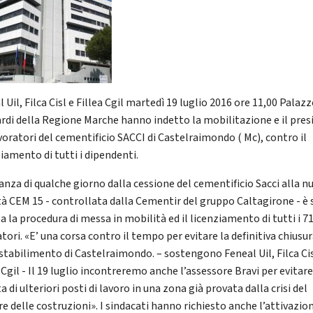
 Uil, Filca Cisl e Fillea Cgil martedì 19 luglio 2016 ore 11,00 Palaz
rdi della Regione Marche hanno indetto la mobilitazione e il pres
avoratori del cementificio SACCI di Castelraimondo ( Mc), contro il
iamento di tutti i dipendenti.
tanza di qualche giorno dalla cessione del cementificio Sacci alla n
tà CEM 15 - controllata dalla Cementir del gruppo Caltagirone - è 
a la procedura di messa in mobilità ed il licenziamento di tutti i 7
tori. «E’ una corsa contro il tempo per evitare la definitiva chiusu
 stabilimento di Castelraimondo. – sostengono Feneal Uil, Filca Cis
 Cgil - Il 19 luglio incontreremo anche l’assessore Bravi per evitare
a di ulteriori posti di lavoro in una zona già provata dalla crisi del
e delle costruzioni». I sindacati hanno richiesto anche l’attivazion