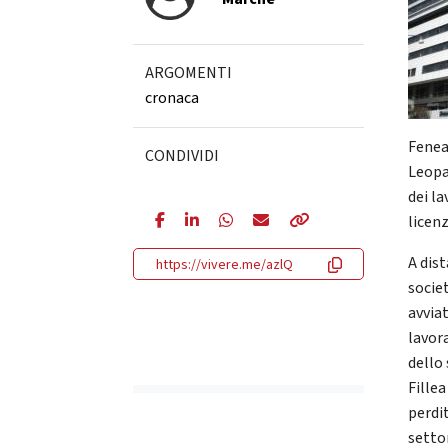
ARGOMENTI
cronaca
Feneal
CONDIVIDI
Leopa
dei l
licenz
A dis
https://vivere.me/azlQ
socie
avviat
lavora
dello
Fillea
perdit
settor