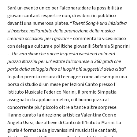
Sarà un evento unico per Falconara: dare la possibilità a
giovani cantanti esperti e non, di esibirsi in pubblico
davanti una numerosa platea. “
Talent Song è una iniziativa
si inserisce nell’ambito della promozione della musica
creando occasioni per i giovani
– commenta la vicesindaco
con delega a cultura e politiche giovanili Stefania Signorini
- .
Un vero show che anche in questo weekend animerà
piazza Mazzini per un’ estate falconarese a 360 gradi che
parte dalla spiaggia fino ai luoghi più suggestivi della città
”.
In palio premi a misura di teenager: come ad esempio una
borsa di studio di un mese per lezioni Canto presso l'
Istituto Musicale Federico Marini, il premio Simpatia
assegnato da applausometro, o il buono pizza al
concorrente piu' piccolo oltre a tante altre sorprese.
Hanno curato la direzione artistica Valentina Coen e
Angela Usrsi, due allieve di Canto dell’Isituto Marini. La
giuria è formata da giovanissimi musicisti e cantanti,