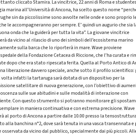
ettanto cliccato Stamira. La vincitrice, 22 anni di Roma e studentes
gia marina all’Università di Ancona, ha scelto questo nome “perch
rughe sin da piccolissime sono avvolte nelle onde e sono proprio l
che le accompagneranno per sempre. E’ quindi un augurio che sia l
ona onda che la guiderà per tutta la vita”. La giovane vincitrice
erà da vicino al rilascio di uno dei simboli dell’ecosistema marino
tamente sulla barca che lo riporterà in mare. Wave proviene
Ospedale della Fondazione Cetacea di Riccione, che l’ha curata e r
lute dopo che era stato ripescata ferita. Quella al Porto Antico di 
na liberazione davvero speciale, anche sotto il profilo scientifico: 
volta infatti la tartaruga sarà dotata di un dispositivo per la
issione satellitare di nuova generazione, con l’obiettivo di aumen
noscenza sulle sue abitudini e sulle modalità di interazione con
iente. Con questo strumento si potranno monitorare gli spostam
esemplare in maniera continuativa e con estrema precisione. Wave
rà al porto di Ancona a partire dalle 10.00 presso la tensostruttura
rto alla banchina n°2, dove sarà tenuta in una vasca transennata e
 osservata da vicino dal pubblico, specialmente dai più piccoli. All