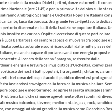
ante strade della musica. Dialetti, ritmi, danze e stornelli. Il conce
rima Nazionale (ore 21.45) e per la prima volta dal vivo sullo stes
 saliranno Ambrogio Sparagna e Orchestra Popolare Italiana con 
 il cantante, Luca Barbarossa. Una grande Festa-Spettacolo dedicat
repertorio di serenate e balli della tradizione popolare italiana. U
bio insolito ma curioso. Ospite di eccezione di questa particolare
a è Luca Barbarossa, da sempre capace di muoversi tra popolare e 
ffinata poetica autorale e suoni riconoscibili dalle mille piazze del
 italiane, ma anche capace di portare avanti con energia proposte
ocorrente. Al centro della scena Sparagna, sostenuto dalla
rdinaria energia e bravura dei musicisti dell’Orchestra, coinvolgerà
vorticoso dei nostri balli popolari, tra organetti, chitarre, ciaram
relli. Nel corso dello spettacolo il pubblico diventerà protagonis
 festa lasciandosi travolgere dalla forza della musica a ballare. Se
apore popolare e mediterraneo, ad aprire la serata musicale sarann
Problema band che si muove agevolmente oltre i confini di diversi 
ali: musica balcanica, klezmer, mediorientale, jazz, rock, caraibica
ica, con omaggi ad alcuni grandi della musica come Gioacchino Ros