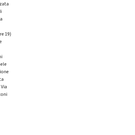
zzata
i
ca
re 19)
e
ni
uele
sione
ta
 Via
coni