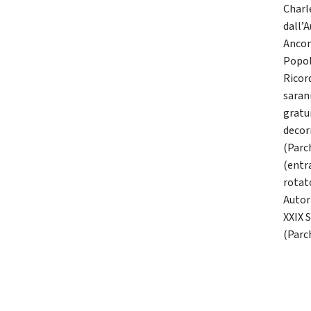
Charl
dall’
Ancon
Popol
Ricord
saran
gratu
decorr
(Parc
(entr
rotat
Autor
XXIX 
(Parc