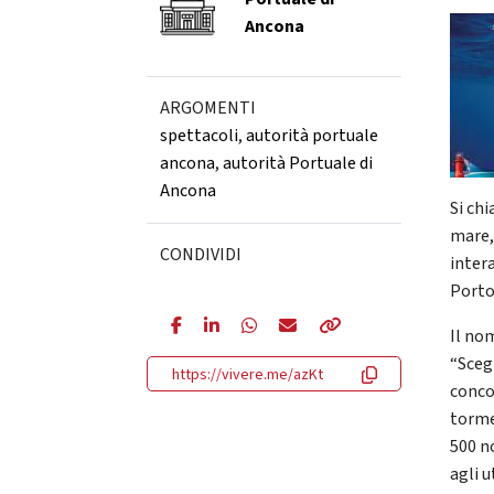
Ancona
ARGOMENTI
spettacoli
,
autorità portuale
ancona
,
autorità Portuale di
Ancona
Si ch
mare, 
CONDIVIDI
inter
Porto
Il nom
“Sceg
https://vivere.me/azKt
concor
torme
500 n
agli 