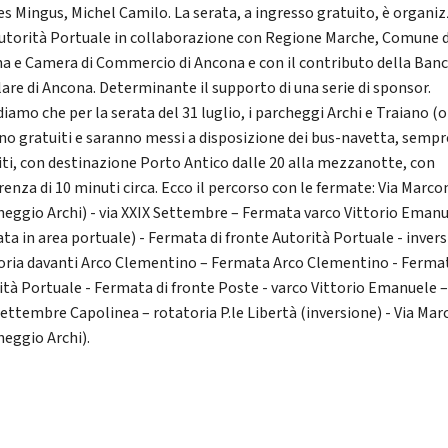
es Mingus, Michel Camilo. La serata, a ingresso gratuito, è organi
Autorità Portuale in collaborazione con Regione Marche, Comune d
a e Camera di Commercio di Ancona e con il contributo della Ban
are di Ancona. Determinante il supporto di una serie di sponsor.
iamo che per la serata del 31 luglio, i parcheggi Archi e Traiano (o
no gratuiti e saranno messi a disposizione dei bus-navetta, sempr
iti, con destinazione Porto Antico dalle 20 alla mezzanotte, con
enza di 10 minuti circa. Ecco il percorso con le fermate: Via Marco
heggio Archi) - via XXIX Settembre – Fermata varco Vittorio Eman
ata in area portuale) - Fermata di fronte Autorità Portuale - inver
oria davanti Arco Clementino – Fermata Arco Clementino - Ferma
ità Portuale - Fermata di fronte Poste - varco Vittorio Emanuele –
Settembre Capolinea – rotatoria P.le Libertà (inversione) - Via Mar
heggio Archi).