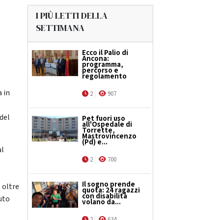
I PIÙ LETTI DELLA
SETTIMANA
Ecco il Palio di
Ancona:
programma,
percorso e
regolamento
a in
2
907
del
Pet fuori uso
all'Ospedale di
Torrette,
Mastrovincenzo
(Pd) e...
al
2
700
Il sogno prende
 oltre
quota: 24 ragazzi
con disabilità
iuto
volano da...
2
634