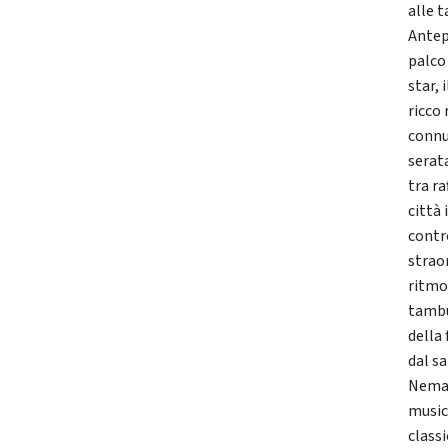
alle t
Antep
palco
star,
ricco 
connu
serat
tra ra
città
contr
strao
ritmo 
tambu
della
dal s
Nema 
music
class