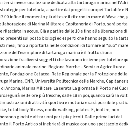
si terrà invece una lezione dedicata alla tartaruga marina nell’Adr
 strategie per tutelarla, a partire dai progetti europei Tartalife e 
 13.00 infine il momento più atteso: il ritorno in mare di Wave che, 
collaborazione di Marina Militare e Capitaneria di Porto, sarà porta
e rilasciata in acque. Già a partire dalle 10 e fino alla liberazione d
no presenti sul posto biologi ed esperti che hanno seguito la tart
sti mesi, fino a riportarla nelle condizioni di tornare al “suo” mare
azione dell’esemplare di tartaruga marina è il frutto di una
borazione fra diversi soggetti che lavorano insieme per tutelare q
rdinario animale marino: Regione Marche – Servizio Agricoltura e
nte, Fondazione Cetacea, Rete Regionale per la Protezione della
ruga Marina, CNR, Università Politecnica delle Marche, Capitaneria
 di Ancona, Marina Militare. La serata La giornata Il Porto nel Cuo
roseguirà nelle ore più fresche, dalle 18 in poi, quando sarà la vol
dimostrazioni di attività sportiva e motoria e sarà possibile pratic
ike, total body fitness, nordic walking, pilates. E, inoltre, non
ranno giochi e attrazioni per i più piccoli. Dalle prime luci del
nto il Porto Antico si inebrierà di musica con uno spettacolo ded