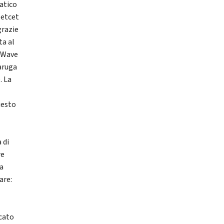
iatico
Netcet
grazie
ta al
i Wave
aruga
. La
uesto
 di
re
ta
are:
icato