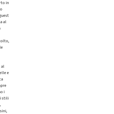
rto in
so
guest
a al
n
colto,
le
 al
elle e
ta
mpre
o i
stili
,
sini,