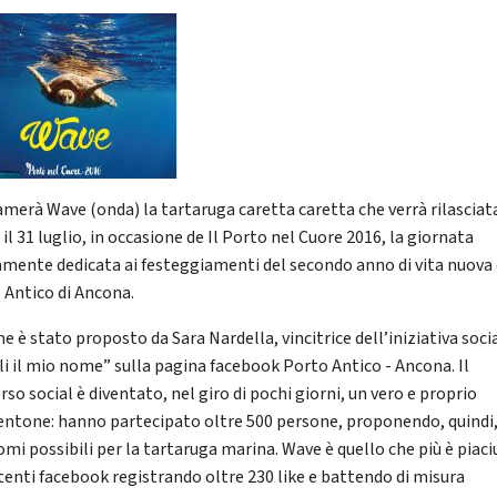
iamerà Wave (onda) la tartaruga caretta caretta che verrà rilasciat
il 31 luglio, in occasione de Il Porto nel Cuore 2016, la giornata
amente dedicata ai festeggiamenti del secondo anno di vita nuova 
 Antico di Ancona.
e è stato proposto da Sara Nardella, vincitrice dell’iniziativa soci
li il mio nome” sulla pagina facebook Porto Antico - Ancona. Il
so social è diventato, nel giro di pochi giorni, un vero e proprio
ntone: hanno partecipato oltre 500 persone, proponendo, quindi,
omi possibili per la tartaruga marina. Wave è quello che più è piac
utenti facebook registrando oltre 230 like e battendo di misura