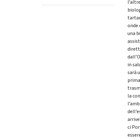
l’altr
biolo
tarta
onde 
una bu
assist
diret
dall’
in sa
sarà u
prima 
trasm
la co
l’amb
dell’
arrive
ci Po
essere