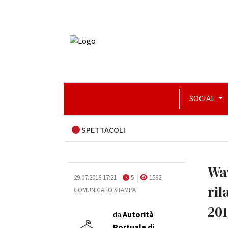
SOCIAL
SPETTACOLI
Wav
29.07.2016 17:21
5
1562
ril
COMUNICATO STAMPA
201
da
Autorità
Portuale di