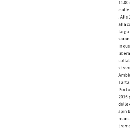
11.00 
e alle
. Alle
alla 
largo 
saran
in que
liber
colla
strao
Ambie
Tarta
Porto
2016 p
delle 
spin b
manche
tramo