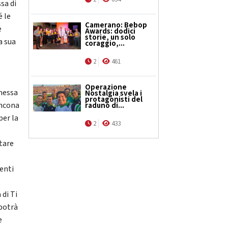
sa di
é le
Camerano: Bebop
e
Awards: dodici
storie, un solo
a sua
coraggio,...
2
461
Operazione
imessa
Nostalgia svela i
protagonisti del
Ancona
raduno di...
per la
2
433
tare
enti
 di Ti
 potrà
e