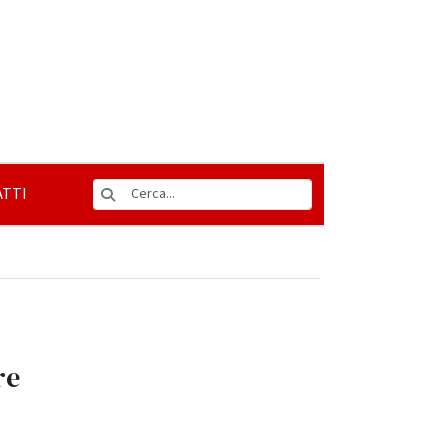
TTI
re