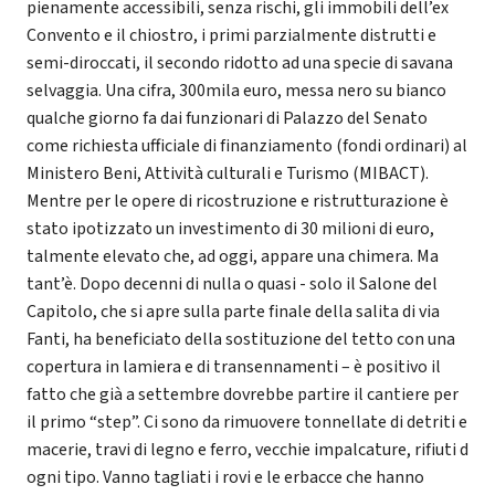
pienamente accessibili, senza rischi, gli immobili dell’ex
Convento e il chiostro, i primi parzialmente distrutti e
semi-diroccati, il secondo ridotto ad una specie di savana
selvaggia. Una cifra, 300mila euro, messa nero su bianco
qualche giorno fa dai funzionari di Palazzo del Senato
come richiesta ufficiale di finanziamento (fondi ordinari) al
Ministero Beni, Attività culturali e Turismo (MIBACT).
Mentre per le opere di ricostruzione e ristrutturazione è
stato ipotizzato un investimento di 30 milioni di euro,
talmente elevato che, ad oggi, appare una chimera. Ma
tant’è. Dopo decenni di nulla o quasi - solo il Salone del
Capitolo, che si apre sulla parte finale della salita di via
Fanti, ha beneficiato della sostituzione del tetto con una
copertura in lamiera e di transennamenti – è positivo il
fatto che già a settembre dovrebbe partire il cantiere per
il primo “step”. Ci sono da rimuovere tonnellate di detriti e
macerie, travi di legno e ferro, vecchie impalcature, rifiuti d
ogni tipo. Vanno tagliati i rovi e le erbacce che hanno