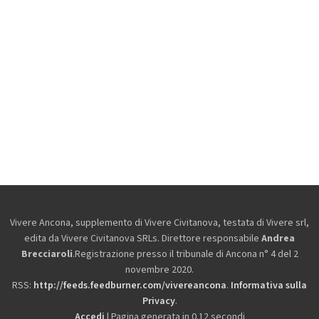
Vivere Ancona, supplemento di Vivere Civitanova, testata di Vivere srl,
edita da
Vivere Civitanova SRLs. Direttore responsabile
Andrea
Brecciaroli
.Registrazione presso il tribunale di Ancona n° 4 del 2
novembre 2020.
RSS:
http://feeds.feedburner.com/vivereancona
.
Informativa sulla
Privacy
.
Accedi
| Pagina generata in 0.12 secondi