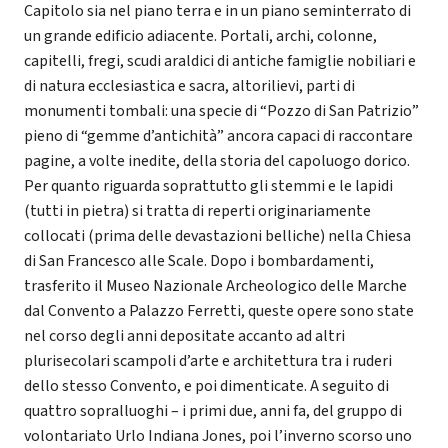
Capitolo sia nel piano terra e in un piano seminterrato di
un grande edificio adiacente. Portali, archi, colonne,
capitelli, fregi, scudi araldici di antiche famiglie nobiliari e
di natura ecclesiastica e sacra, altorilievi, parti di
monumenti tombali: una specie di “Pozzo di San Patrizio”
pieno di “gemme d’antichità” ancora capaci di raccontare
pagine, a volte inedite, della storia del capoluogo dorico.
Per quanto riguarda soprattutto gli stemmi e le lapidi
(tutti in pietra) si tratta di reperti originariamente
collocati (prima delle devastazioni belliche) nella Chiesa
di San Francesco alle Scale. Dopo i bombardamenti,
trasferito il Museo Nazionale Archeologico delle Marche
dal Convento a Palazzo Ferretti, queste opere sono state
nel corso degli anni depositate accanto ad altri
plurisecolari scampoli d’arte e architettura tra i ruderi
dello stesso Convento, e poi dimenticate. A seguito di
quattro sopralluoghi – i primi due, anni fa, del gruppo di
volontariato Urlo Indiana Jones, poi l’inverno scorso uno