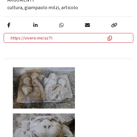
cultura
,
giampaolo milzi
,
articolo
https://vivere.me/azTI