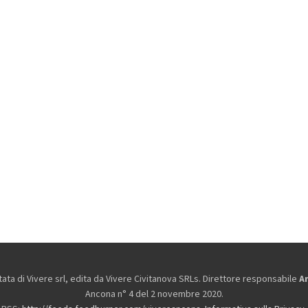
ta di Vivere srl, edita da
Vivere Civitanova SRLs. Direttore responsabile
A
Ancona n° 4 del 2 novembre 2020.