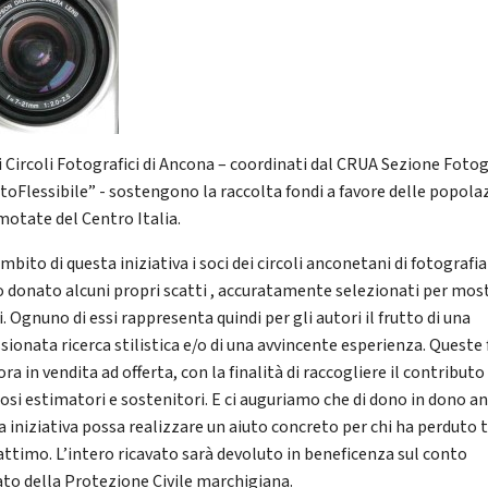
i Circoli Fotografici di Ancona – coordinati dal CRUA Sezione Fotog
ttoFlessibile” - sostengono la raccolta fondi a favore delle popola
motate del Centro Italia.
mbito di questa iniziativa i soci dei circoli anconetani di fotografia
 donato alcuni propri scatti , accuratamente selezionati per mos
. Ognuno di essi rappresenta quindi per gli autori il frutto di una
sionata ricerca stilistica e/o di una avvincente esperienza. Queste
ra in vendita ad offerta, con la finalità di raccogliere il contributo 
osi estimatori e sostenitori. E ci auguriamo che di dono in dono a
a iniziativa possa realizzare un aiuto concreto per chi ha perduto 
 attimo. L’intero ricavato sarà devoluto in beneficenza sul conto
ato della Protezione Civile marchigiana.