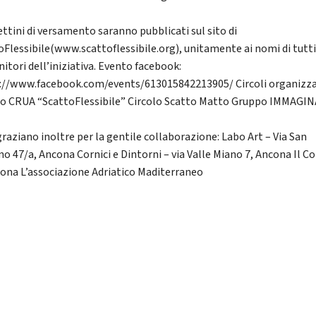
ettini di versamento saranno pubblicati sul sito di
oFlessibile(www.scattoflessibile.org), unitamente ai nomi di tutti
itori dell’iniziativa. Evento facebook:
://www.facebook.com/events/613015842213905/ Circoli organizza
lo CRUA “ScattoFlessibile” Circolo Scatto Matto Gruppo IMMAGIN
graziano inoltre per la gentile collaborazione: Labo Art – Via San
no 47/a, Ancona Cornici e Dintorni – via Valle Miano 7, Ancona Il 
cona L’associazione Adriatico Maditerraneo