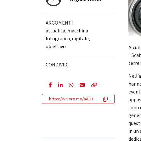
ARGOMENTI
attualità
,
macchina
fotografica
,
digitale
,
obiettivo
Alcun
” Sca
terre
CONDIVIDI
Nell’a
hanno
eventi
https://vivere.me/aAJH
appas
sono o
gener
quest
in un
dedic