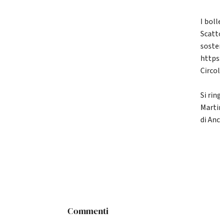
I boll
Scatt
sosten
https
Circo
Si rin
Marti
di An
Commenti