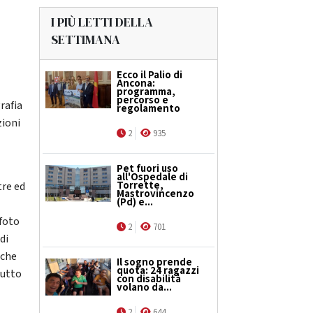
I PIÙ LETTI DELLA
SETTIMANA
Ecco il Palio di
Ancona:
programma,
percorso e
rafia
regolamento
zioni
2
935
Pet fuori uso
all'Ospedale di
Torrette,
tre ed
Mastrovincenzo
(Pd) e...
 foto
2
701
di
nche
Il sogno prende
quota: 24 ragazzi
tutto
con disabilità
volano da...
2
644