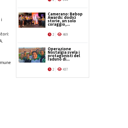
Camerano: Bebop
Awards: dodici
 i
storie, un solo
coraggio,...
tori:
2
469
A.
Operazione
Nostalgia svela i
protagonisti del
raduno di...
Comune
2
437