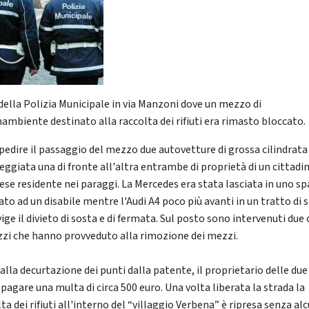
 della Polizia Municipale in via Manzoni dove un mezzo di
ambiente destinato alla raccolta dei rifiuti era rimasto bloccato.
pedire il passaggio del mezzo due autovetture di grossa cilindrata
eggiata una di fronte all'altra entrambe di proprietà di un cittadi
ese residente nei paraggi. La Mercedes era stata lasciata in uno sp
ato ad un disabile mentre l'Audi A4 poco più avanti in un tratto di 
ige il divieto di sosta e di fermata. Sul posto sono intervenuti due 
zzi che hanno provveduto alla rimozione dei mezzi.
alla decurtazione dei punti dalla patente, il proprietario delle du
pagare una multa di circa 500 euro. Una volta liberata la strada la
ta dei rifiuti all'interno del “villaggio Verbena” è ripresa senza al