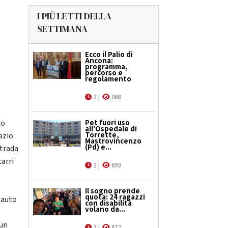
I PIÙ LETTI DELLA
SETTIMANA
Ecco il Palio di
Ancona:
programma,
percorso e
regolamento
2
868
no
Pet fuori uso
all'Ospedale di
Torrette,
azio
Mastrovincenzo
(Pd) e...
strada
carri
2
693
Il sogno prende
quota: 24 ragazzi
e auto
con disabilità
volano da...
cun
2
612