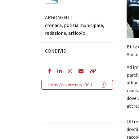
ARGOMENTI
cronaca
,
polizia municipale
,
redazione
,
articolo
Blitz
CONDIVIDI
Ancon
Ad im
parch
alban
https://vivere.me/aBCU
riserv
dove v
attre
Oltre 
dovrà 
raccol