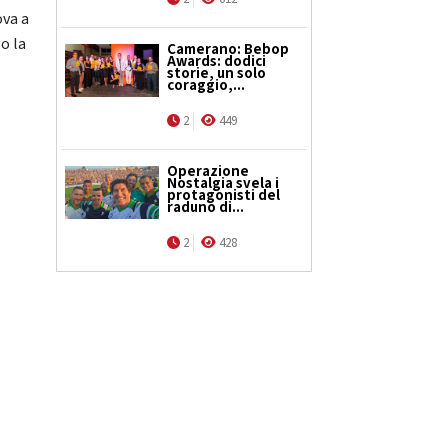
ova a
o la
Camerano: Bebop
Awards: dodici
storie, un solo
coraggio,...
2
449
Operazione
Nostalgia svela i
protagonisti del
raduno di...
2
428