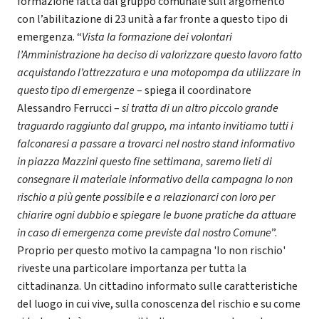
formazione fatta dal gruppo comunale sull’argomento
con l’abilitazione di 23 unità a far fronte a questo tipo di
emergenza. “
Vista la formazione dei volontari
l’Amministrazione ha deciso di valorizzare questo lavoro fatto
acquistando l’attrezzatura e una motopompa da utilizzare in
questo tipo di emergenze
– spiega il coordinatore
Alessandro Ferrucci –
si tratta di un altro piccolo grande
traguardo raggiunto dal gruppo, ma intanto invitiamo tutti i
falconaresi a passare a trovarci nel nostro stand informativo
in piazza Mazzini questo fine settimana, saremo lieti di
consegnare il materiale informativo della campagna Io non
rischio a più gente possibile e a relazionarci con loro per
chiarire ogni dubbio e spiegare le buone pratiche da attuare
in caso di emergenza come previste dal nostro Comune
”.
Proprio per questo motivo la campagna 'Io non rischio'
riveste una particolare importanza per tutta la
cittadinanza. Un cittadino informato sulle caratteristiche
del luogo in cui vive, sulla conoscenza del rischio e su come