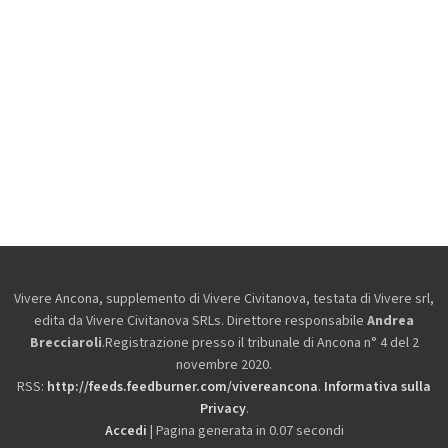
Vivere Ancona, supplemento di Vivere Civitanova, testata di Vivere srl,
edita da
Vivere Civitanova SRLs. Direttore responsabile
Andrea
Brecciaroli
.Registrazione presso il tribunale di Ancona n° 4 del 2
novembre 2020.
RSS:
http://feeds.feedburner.com/vivereancona
.
Informativa sulla
Privacy
.
Accedi
| Pagina generata in 0.07 secondi