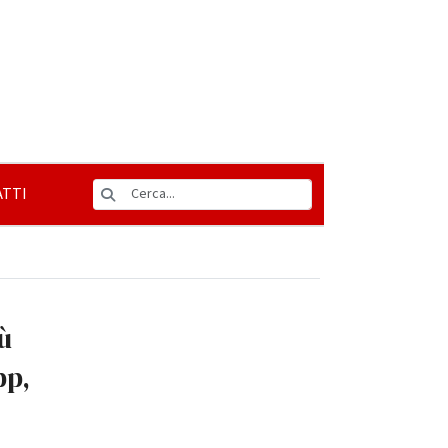
TTI
ù
pp,