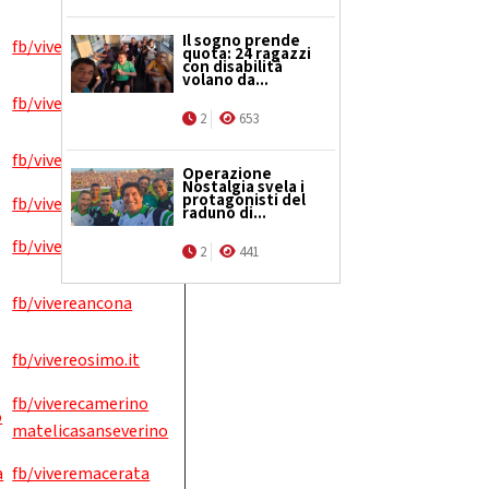
Il sogno prende
fb/viverepesaro
quota: 24 ragazzi
con disabilità
volano da...
fb/viverefano
2
653
fb/viveresenigallia
Operazione
Nostalgia svela i
protagonisti del
fb/viverejesi
raduno di...
fb/viverefabriano
2
441
fb/vivereancona
fb/vivereosimo.it
fb/viverecamerino
o
matelicasanseverino
a
fb/viveremacerata