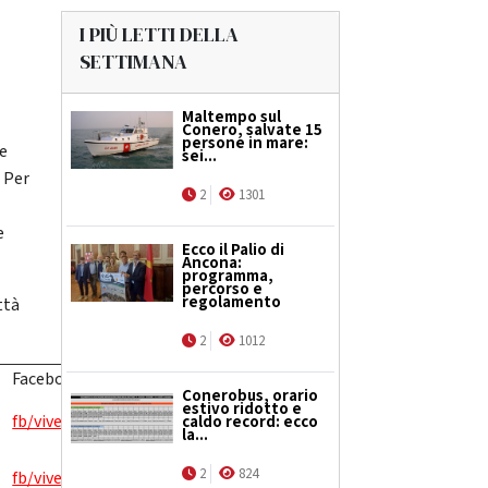
I PIÙ LETTI DELLA
SETTIMANA
Maltempo sul
Conero, salvate 15
persone in mare:
le
sei...
 Per
2
1301
e
Ecco il Palio di
Ancona:
programma,
percorso e
regolamento
ttà
2
1012
Facebook
Conerobus, orario
estivo ridotto e
fb/viveremarche
caldo record: ecco
la...
2
824
fb/vivereurbino