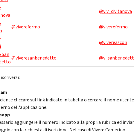
e
@viv_civitanova
anova
e
@viverefermo
@viverefermo
o
e
@vivereascoli
i
e San
@viveresanbenedetto
@v_sanbenedet
detto
scriversi:
gam
iciente cliccare sul link indicato in tabella o cercare il nome utent
terno dell'applicazione.
sapp
essario aggiungere il numero indicato alla propria rubrica ed invia
ggio con la richiesta di iscrizione. Nel caso di Vivere Camerino