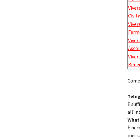
Viver
Civit
Viver
Ferm
Viver
Ascol
Viver
Bene
Come i
Tele
È suff
all'in
What
È nec
messa