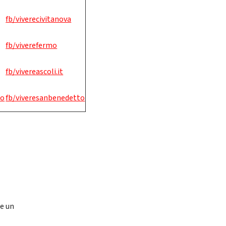
fb/viverecivitanova
fb/viverefermo
fb/vivereascoli.it
to
fb/viveresanbenedetto
e
re un