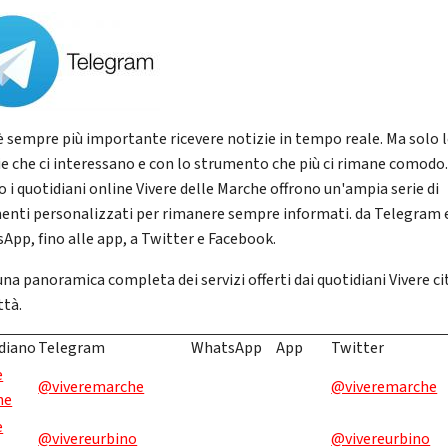
è sempre più importante ricevere notizie in tempo reale. Ma solo 
ie che ci interessano e con lo strumento che più ci rimane comodo.
o i quotidiani online Vivere delle Marche offrono un'ampia serie di
enti personalizzati per rimanere sempre informati. da Telegram 
App, fino alle app, a Twitter e Facebook.
una panoramica completa dei servizi offerti dai quotidiani Vivere ci
ttà.
diano
Telegram
WhatsApp
App
Twitter
e
@viveremarche
@viveremarche
he
e
@vivereurbino
@vivereurbino