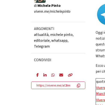
di
Michele Pinto
vivere.me/michelepinto
ARGOMENTI
Oggi 
attualità
,
michele pinto
,
notiz
editoriale
,
whatsapp
,
quest
Telegram
strum
Whats
CONDIVIDI
Ecco 
per ci
quoti
https://vivere.me/aCBm
Viver
Marc
Viver