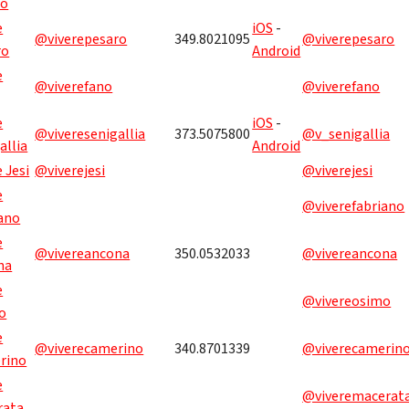
no
e
iOS
-
@viverepesaro
349.8021095
@viverepesaro
ro
Android
e
@viverefano
@viverefano
e
iOS
-
@viveresenigallia
373.5075800
@v_senigallia
allia
Android
e Jesi
@viverejesi
@viverejesi
e
@viverefabriano
ano
e
@vivereancona
350.0532033
@vivereancona
na
e
@vivereosimo
o
e
@viverecamerino
340.8701339
@viverecamerin
rino
e
@viveremacerat
rata