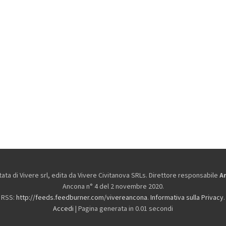
ta di Vivere srl, edita da
Vivere Civitanova SRLs. Direttore responsabile
A
Ancona n° 4 del 2 novembre 2020.
RSS:
http://feeds.feedburner.com/vivereancona
.
Informativa sulla Privacy
.
Accedi
| Pagina generata in 0.01 secondi