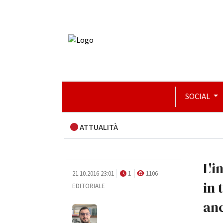
SOCIAL
ATTUALITÀ
L'i
21.10.2016 23:01
1
1106
in
EDITORIALE
an