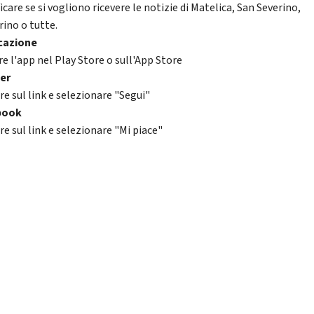
icare se si vogliono ricevere le notizie di Matelica, San Severino,
ino o tutte.
cazione
re l'app nel Play Store o sull'App Store
er
re sul link e selezionare "Segui"
book
re sul link e selezionare "Mi piace"