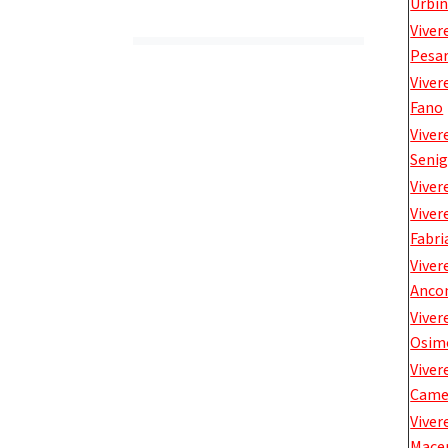
Urbi
Viver
Pesa
Viver
Fano
Viver
Senig
Viver
Viver
Fabri
Viver
Anco
Viver
Osim
Viver
Came
Viver
Mace