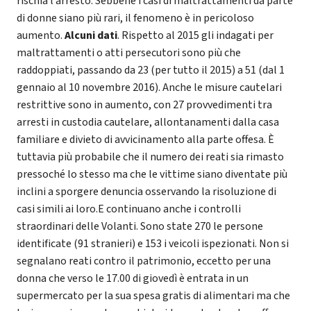
rischia l’arresto. Sebbene i casi di maltrattamenti da parte
di donne siano più rari, il fenomeno è in pericoloso
aumento.
Alcuni dati
. Rispetto al 2015 gli indagati per
maltrattamenti o atti persecutori sono più che
raddoppiati, passando da 23 (per tutto il 2015) a 51 (dal 1
gennaio al 10 novembre 2016). Anche le misure cautelari
restrittive sono in aumento, con 27 provvedimenti tra
arresti in custodia cautelare, allontanamenti dalla casa
familiare e divieto di avvicinamento alla parte offesa. È
tuttavia più probabile che il numero dei reati sia rimasto
pressoché lo stesso ma che le vittime siano diventate più
inclini a sporgere denuncia osservando la risoluzione di
casi simili ai loro.E continuano anche i controlli
straordinari delle Volanti. Sono state 270 le persone
identificate (91 stranieri) e 153 i veicoli ispezionati. Non si
segnalano reati contro il patrimonio, eccetto per una
donna che verso le 17.00 di giovedì è entrata in un
supermercato per la sua spesa gratis di alimentari ma che