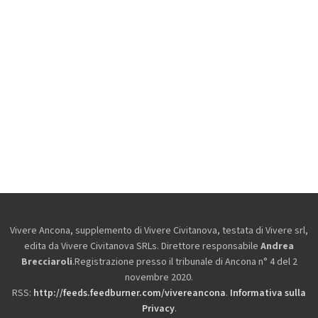
Vivere Ancona, supplemento di Vivere Civitanova, testata di Vivere srl,
edita da
Vivere Civitanova SRLs. Direttore responsabile
Andrea
Brecciaroli
.Registrazione presso il tribunale di Ancona n° 4 del 2
novembre 2020.
RSS:
http://feeds.feedburner.com/vivereancona
.
Informativa sulla
Privacy
.