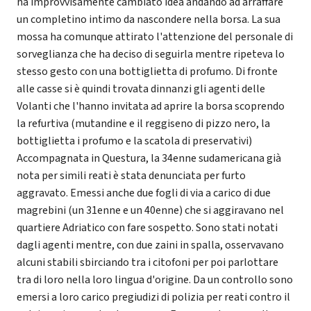
ha improvvisamente cambiato idea andando ad arraffare
un completino intimo da nascondere nella borsa. La sua
mossa ha comunque attirato l'attenzione del personale di
sorveglianza che ha deciso di seguirla mentre ripeteva lo
stesso gesto con una bottiglietta di profumo. Di fronte
alle casse si è quindi trovata dinnanzi gli agenti delle
Volanti che l'hanno invitata ad aprire la borsa scoprendo
la refurtiva (mutandine e il reggiseno di pizzo nero, la
bottiglietta i profumo e la scatola di preservativi)
Accompagnata in Questura, la 34enne sudamericana già
nota per simili reati è stata denunciata per furto
aggravato. Emessi anche due fogli di via a carico di due
magrebini (un 31enne e un 40enne) che si aggiravano nel
quartiere Adriatico con fare sospetto. Sono stati notati
dagli agenti mentre, con due zaini in spalla, osservavano
alcuni stabili sbirciando tra i citofoni per poi parlottare
tra di loro nella loro lingua d'origine. Da un controllo sono
emersi a loro carico pregiudizi di polizia per reati contro il