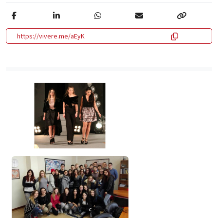
https://vivere.me/aEyK