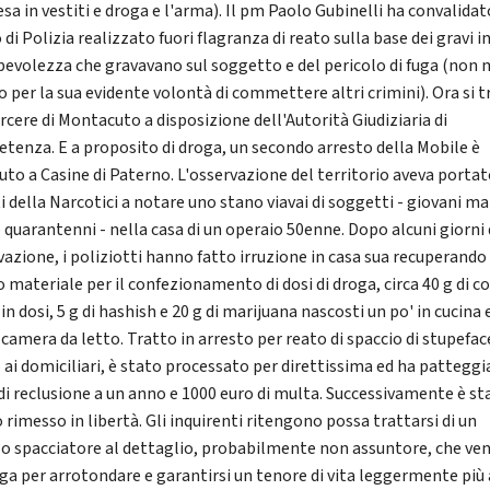
esa in vestiti e droga e l'arma). Il pm Paolo Gubinelli ha convalidato
di Polizia realizzato fuori flagranza di reato sulla base dei gravi in
lpevolezza che gravavano sul soggetto e del pericolo di fuga (non
o per la sua evidente volontà di commettere altri crimini). Ora si t
rcere di Montacuto a disposizione dell'Autorità Giudiziaria di
tenza. E a proposito di droga, un secondo arresto della Mobile è
uto a Casine di Paterno. L'osservazione del territorio aveva portat
i della Narcotici a notare uno stano viavai di soggetti - giovani ma
 quarantenni - nella casa di un operaio 50enne. Dopo alcuni giorni 
vazione, i poliziotti hanno fatto irruzione in casa sua recuperando
o materiale per il confezionamento di dosi di droga, circa 40 g di c
 in dosi, 5 g di hashish e 20 g di marijuana nascosti un po' in cucina 
 camera da letto. Tratto in arresto per reato di spaccio di stupefac
 ai domiciliari, è stato processato per direttissima ed ha patteggi
di reclusione a un anno e 1000 euro di multa. Successivamente è st
 rimesso in libertà. Gli inquirenti ritengono possa trattarsi di un
lo spacciatore al dettaglio, probabilmente non assuntore, che ve
oga per arrotondare e garantirsi un tenore di vita leggermente più