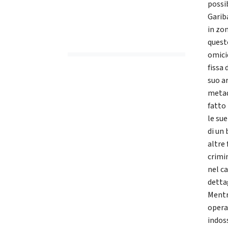
possi
Garib
in zo
quest
omici
fissa
suo a
metad
fatto
le su
di un
altre 
crimin
nel c
dettag
Mentre
opera
indoss