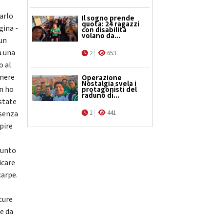
tarlo
Il sogno prende
quota: 24 ragazzi
gina -
con disabilità
volano da...
 un
a una
2
653
o al
enere
Operazione
Nostalgia svela i
n ho
protagonisti del
raduno di...
state
esenza
2
441
pire
giunto
icare
carpe.
ture
te da