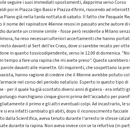
bile seguire i suoi immediati spostamenti, dapprima verso Corso
aldi poi in Piazza Ugo Bassi e Piazza d'Armi, riuscendo ad intercet
na Piano già nella tarda nottata di sabato. Il fatto che Pasquale Re
o il nome del rapinatore 46enne resosi in passato anche autore di
dio durante un crimine simile - fosse però residente a Milano senz
 dimora, ha reso necessari ulteriori accertamenti che hanno portat
rresto davanti al Sert dell'ex Crass, dove si sarebbe recato per ott
one in quanto tossicodipendente, verso le 12.00 di domenica. "No
 in tempo a fare una rapina che mi avete preso". Queste sarebbero 
e parole davanti alle manette. Gli inquirenti, che sospettano la pr
 basista, hanno ragione di credere che il 46enne avrebbe potuto col
farmacie nel corso del periodo natalizio. Esperto in questo tipo di
e - per il quale ha già scontato diversi anni di galera - era infatti 
apoluogo marchigiano cinque giorni prima dell'accaduto per pianif
liatamente il primo e gli altri eventuali colpi. Ad incastrarlo, le s
 si era infatti cambiato gli abiti, dopo il riconoscimento facciale
to dalla Scientifica, aveva tenuto durante l'arresto le stesse calza
ate durante la rapina. Non aveva invece con se la refurtiva (in par