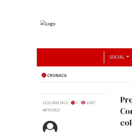
SOCIAL
CRONACA
Pre
12.12.2016 14:13
3
11477
Cor
ARTICOLO
col