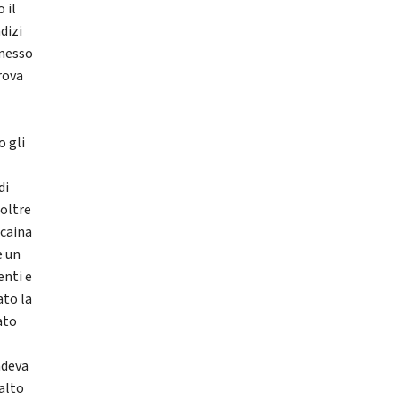
 il
dizi
 messo
rova
o gli
di
 oltre
ocaina
e un
enti e
ato la
ato
ndeva
 alto