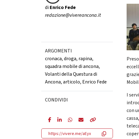
di
Enrico Fede
redazione@vivereancona.it
ARGOMENTI
cronaca
,
droga
,
rapina
,
Preso
squadra mobile di ancona
,
eccel
Volanti della Questura di
grazie
Ancona
,
articolo
,
Enrico Fede
Mobil
I serv
CONDIVIDI
introd
con u
cassa
telec
coper
https://vivere.me/aEyx