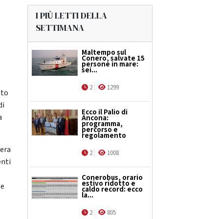
I PIÙ LETTI DELLA
SETTIMANA
Maltempo sul
Conero, salvate 15
persone in mare:
sei...
2
1299
ato
di
Ecco il Palio di
a
Ancona:
programma,
percorso e
regolamento
 era
2
1008
enti
Conerobus, orario
estivo ridotto e
le
caldo record: ecco
la...
o
2
805