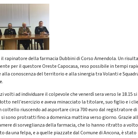
 il rapinatore della farmacia Dubbini di Corso Amendola. Un risult
lente per il questore Oreste Capocasa, reso possibile in tempi rapi
 alla conoscenza del territorio e alla sinergia tra Volanti e Squadr
e.
izi volti ad individuare il colpevole che venerdì sera verso le 18.15 si
otto nell'esercizio e aveva minacciato la titolare, suo figlio e i cli
n coltello riuscendo ad asportare circa 700 euro dal registratore di
, si sono protratti fino a domenica mattina verso giorno. Grazie al
amere di sorveglianza della farmacia, che lo hanno ritratto a volt
to da una felpa, e a quelle piazzate dal Comune di Ancona, è stato