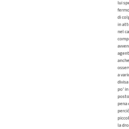
lui sp
fermo 
di co
in att
nel ca
compe
avven
agent
anche
osser
a vari
divisa
po' in
posto
pena 
perciò
picco
la dr