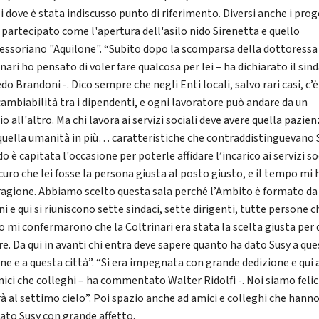
i dove è stata indiscusso punto di riferimento. Diversi anche i prog
a partecipato come l'apertura dell'asilo nido Sirenetta e quello
ssoriano "Aquilone". “Subito dopo la scomparsa della dottoressa
nari ho pensato di voler fare qualcosa per lei – ha dichiarato il sin
do Brandoni -. Dico sempre che negli Enti locali, salvo rari casi, c’è
cambiabilità tra i dipendenti, e ogni lavoratore può andare da un
io all'altro. Ma chi lavora ai servizi sociali deve avere quella pazien
 quella umanità in più… caratteristiche che contraddistinguevano 
 è capitata l'occasione per poterle affidare l’incarico ai servizi so
curo che lei fosse la persona giusta al posto giusto, e il tempo mi 
ragione. Abbiamo scelto questa sala perché l’Ambito è formato da
 e qui si riuniscono sette sindaci, sette dirigenti, tutte persone c
 mi confermarono che la Coltrinari era stata la scelta giusta per 
re. Da qui in avanti chi entra deve sapere quanto ha dato Susy a qu
e e a questa città”. “Si era impegnata con grande dedizione e qui 
mici che colleghi – ha commentato Walter Ridolfi -. Noi siamo feli
rà al settimo cielo”. Poi spazio anche ad amici e colleghi che hann
dato Susy con grande affetto.