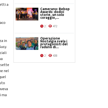
etti a
Camerano: Bebop
Awards: dodici
storie, un solo
coraggio,...
daco
2
472
Operazione
za in
Nostalgia svela i
protagonisti del
Susy.
raduno di...
ciali
2
438
ha
 sette
he nel
quel
esto
aveva
ci ma
o