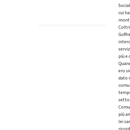
Social
cui h
monte
Coltri
Goffre
inter
serviz
più e
Quando
ero si
dato 
comuni
tempo
setto
Comun
più a
lei sa
ricor