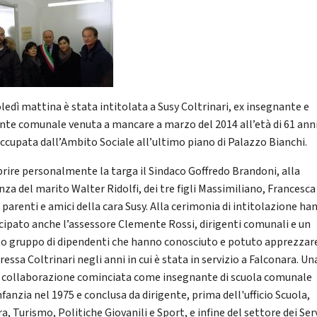
ledì mattina è stata intitolata a Susy Coltrinari, ex insegnante e
ente comunale venuta a mancare a marzo del 2014 all’età di 61 anni
occupata dall’Ambito Sociale all’ultimo piano di Palazzo Bianchi.
prire personalmente la targa il Sindaco Goffredo Brandoni, alla
nza del marito Walter Ridolfi, dei tre figli Massimiliano, Francesca
, parenti e amici della cara Susy. Alla cerimonia di intitolazione ha
cipato anche l’assessore Clemente Rossi, dirigenti comunali e un
to gruppo di dipendenti che hanno conosciuto e potuto apprezzare
essa Coltrinari negli anni in cui è stata in servizio a Falconara. Un
 collaborazione cominciata come insegnante di scuola comunale
nfanzia nel 1975 e conclusa da dirigente, prima dell'ufficio Scuola,
a, Turismo, Politiche Giovanili e Sport, e infine del settore dei Ser