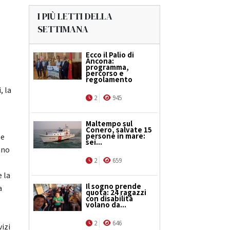
I PIÙ LETTI DELLA
SETTIMANA
Ecco il Palio di
Ancona:
programma,
percorso e
regolamento
, la
2
945
Maltempo sul
Conero, salvate 15
persone in mare:
 e
sei...
nno
2
659
 la
Il sogno prende
a
quota: 24 ragazzi
con disabilità
volano da...
2
646
vizi