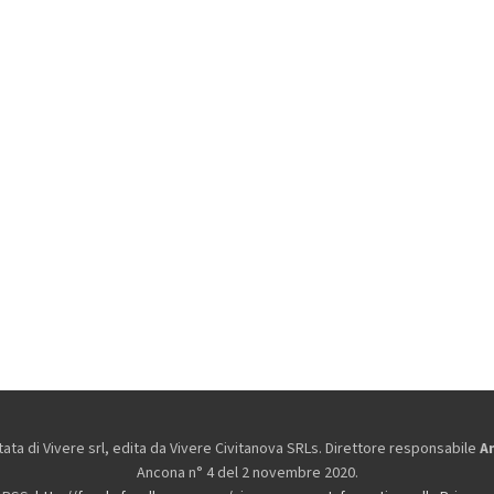
ta di Vivere srl, edita da
Vivere Civitanova SRLs. Direttore responsabile
A
Ancona n° 4 del 2 novembre 2020.