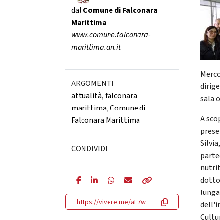
dal
Comune di Falconara
Marittima
www.comune.falconara-
marittima.an.it
Merco
ARGOMENTI
dirig
attualità
,
falconara
sala 
marittima
,
Comune di
A sco
Falconara Marittima
prese
Silvia
CONDIVIDI
parte
nutri
dottor
lunga
https://vivere.me/aE7w
dell'i
Cultur