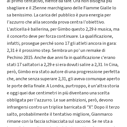
al primo tentativo, niente da fare. Ora non bisogna più
sbagliare e il 25enne marchigiano delle Fiamme Gialle lo
sa benissimo. La carica del pubblico è pura energia per
l'azzurro che alla seconda prova centra l'obiettivo.
L'asticella è ballerina, per Gimbo questo 2,29 è musica, ma
il concerto deve per forza continuare. La qualificazione,
infatti, prosegue perché sono 17 gli atleti ancora in gara:
2,31 è il prossimo step. Sembra un po' un remake di
Pechino 2015. Anche due anni fa in qualificazione c'erano
stati 17 saltatori a 2,29 e si era dovuti salire a 2,31. In Cina,
però, Gimbo era stato autore di una progressione perfetta
che, anche senza superare 2,31, gli aveva comunque aperto
le porte della finale. A Londra, purtroppo, è un'altra storia
e oggi quei due centimetri in più diventano una scelta
obbligata per l'azzurro. Le sue ambizioni, però, devono
infrangersi contro un triplice barricata di "X". Dopo il terzo
salto, probabilmente il tentativo migliore, Gianmarco
rimane con la faccia schiacciata sul saccone. Se ne sta a