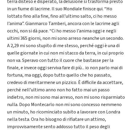
terra disteso e disperato, la delusione si trasforma presto
in un fiume di lacrime. Il suo Mondiale finisce qui. “Ho
lottato fino alla fine, fino all’ultimo salto, ci ho messo
l’anima”. Gianmarco Tamberi, ancora con le lacrime agli
occhi, non si dà pace. “Ci ho messo l’anima oggi e negli
ultimi 365 giorni, non mi sono arreso neanche un secondo.
A 2,29 mi sono stupito di me stesso, perché oggi è una di
quelle giornate in cui non mi stacco da terra, in cui proprio
non va. Speravo con tutto il cuore che bastasse per la
finale, e invece oggi serviva fare di più... io non parlo mai di
fortuna, ma oggi, dopo tutto quello che ho passato,
credevo di meritarmene un pizzico. È difficile da accettare,
perché nell’ultimo anno non ho fatto mai un passo
indietro, non mi sono mai arreso, non mi sono risparmiato
nulla. Dopo Montecarlo non mi sono concesso nemmeno
un minuto, ho ricominciato subito a lavorare con Londra
nella testa. Ora ho bisogno di rifiatare un attimo,
improvvisamente sento addosso tutto il peso degli