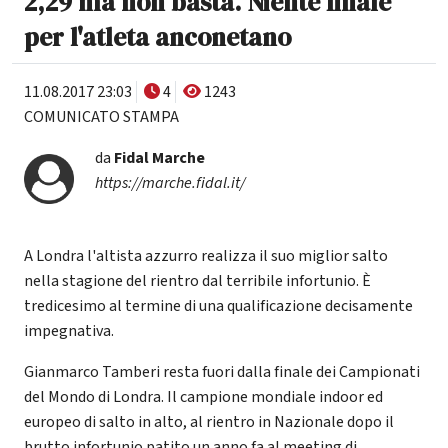
2,29 ma non basta. Niente finale
per l'atleta anconetano
11.08.2017 23:03
4
1243
COMUNICATO STAMPA
da
Fidal Marche
https://marche.fidal.it/
A Londra l'altista azzurro realizza il suo miglior salto
nella stagione del rientro dal terribile infortunio. È
tredicesimo al termine di una qualificazione decisamente
impegnativa.
Gianmarco Tamberi resta fuori dalla finale dei Campionati
del Mondo di Londra. Il campione mondiale indoor ed
europeo di salto in alto, al rientro in Nazionale dopo il
brutto infortunio patito un anno fa al meeting di