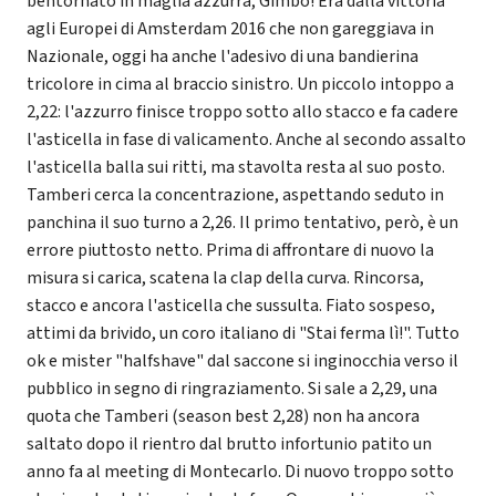
bentornato in maglia azzurra, Gimbo! Era dalla vittoria
agli Europei di Amsterdam 2016 che non gareggiava in
Nazionale, oggi ha anche l'adesivo di una bandierina
tricolore in cima al braccio sinistro. Un piccolo intoppo a
2,22: l'azzurro finisce troppo sotto allo stacco e fa cadere
l'asticella in fase di valicamento. Anche al secondo assalto
l'asticella balla sui ritti, ma stavolta resta al suo posto.
Tamberi cerca la concentrazione, aspettando seduto in
panchina il suo turno a 2,26. Il primo tentativo, però, è un
errore piuttosto netto. Prima di affrontare di nuovo la
misura si carica, scatena la clap della curva. Rincorsa,
stacco e ancora l'asticella che sussulta. Fiato sospeso,
attimi da brivido, un coro italiano di "Stai ferma lì!". Tutto
ok e mister "halfshave" dal saccone si inginocchia verso il
pubblico in segno di ringraziamento. Si sale a 2,29, una
quota che Tamberi (season best 2,28) non ha ancora
saltato dopo il rientro dal brutto infortunio patito un
anno fa al meeting di Montecarlo. Di nuovo troppo sotto