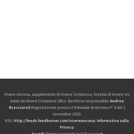
Vivere Ancona, supplemento di Vivere Civitanova, testata di Vivere srl,
edita da
Vivere Civitanova SRLs. Direttore responsabile
Andrea
Brecciaroli
.Registrazione presso il tribunale di Ancona n° 4 del 2
novembre 2020.
RSS:
http://feeds.feedburner.com/vivereancona
.
Informativa sulla
Privacy
.
Accedi
| Pagina generata in 0.01 secondi