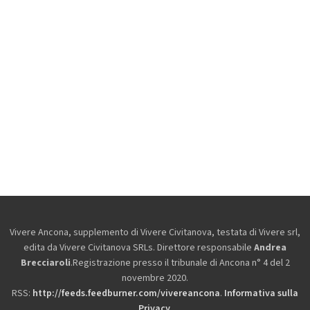
Vivere Ancona, supplemento di Vivere Civitanova, testata di Vivere srl,
edita da
Vivere Civitanova SRLs. Direttore responsabile
Andrea
Brecciaroli
.Registrazione presso il tribunale di Ancona n° 4 del 2
novembre 2020.
RSS:
http://feeds.feedburner.com/vivereancona
.
Informativa sulla
Privacy
.