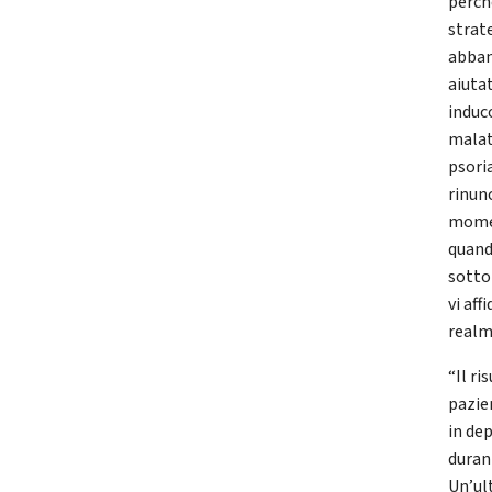
perché
strat
abban
aiuta
induc
malat
psoria
rinun
momen
quando
sotto 
vi aff
realme
“Il r
pazie
in dep
duran
Un’ul