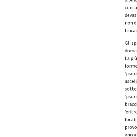
di Anc
consa
devast
non è
fisic
Gli s
domand
La più
forme
‘psor
ascell
sotto
‘psor
bracc
‘erit
local
provoc
ancor