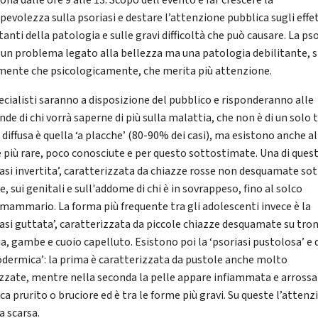
ona dalle ore 9 alle 13. Scopo dell’evento è far crescere la
pevolezza sulla psoriasi e destare l’attenzione pubblica sugli effet
anti della patologia e sulle gravi difficoltà che può causare. La pso
 un problema legato alla bellezza ma una patologia debilitante, s
amente che psicologicamente, che merita più attenzione.
pecialisti saranno a disposizione del pubblico e risponderanno alle
e di chi vorrà saperne di più sulla malattia, che non è di un solo t
 diffusa è quella ‘a placche’ (80-90% dei casi), ma esistono anche a
 più rare, poco conosciute e per questo sottostimate. Una di quest
iasi invertita’, caratterizzata da chiazze rosse non desquamate sot
e, sui genitali e sull'addome di chi è in sovrappeso, fino al solco
mammario. La forma più frequente tra gli adolescenti invece è la
iasi guttata’, caratterizzata da piccole chiazze desquamate su tro
ia, gambe e cuoio capelluto. Esistono poi la ‘psoriasi pustolosa’ e 
rodermica’: la prima è caratterizzata da pustole anche molto
izzate, mentre nella seconda la pelle appare infiammata e arrossa
a prurito o bruciore ed è tra le forme più gravi. Su queste l’attenz
a scarsa.