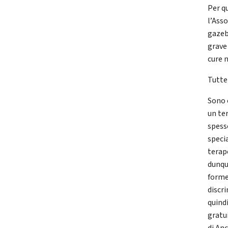
Per q
l’Asso
gazeb
grave 
cure n
Tutte
Sono o
un ter
spess
speci
terap
dunque
forme 
discri
quindi
gratu