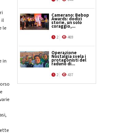
ri
Camerano: Bebop
Awards: dodici
il
storie, un solo
coraggio,...
e le
2
469
Operazione
Nostalgia svela i
protagonisti del
e in
raduno di...
2
437
corso
re
varie
asi,
rette