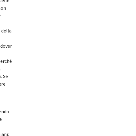
delle
 non
:
 della
a dover
perché
a
. Se
ere
dendo
e
iani: