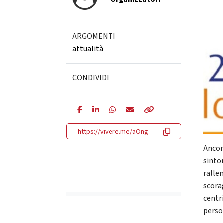
ARGOMENTI
attualità
CONDIVIDI
https://vivere.me/aOng
Ancor
sintom
ralle
scora
centri
person