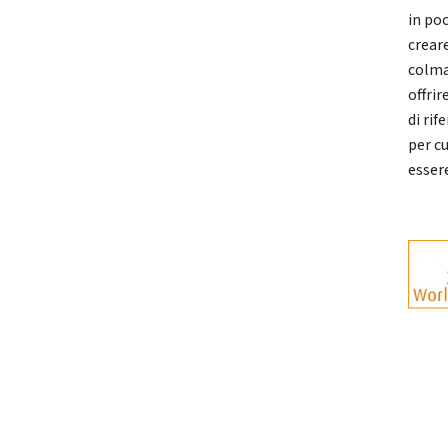
in po
crear
colma
offrir
di rif
per c
essere