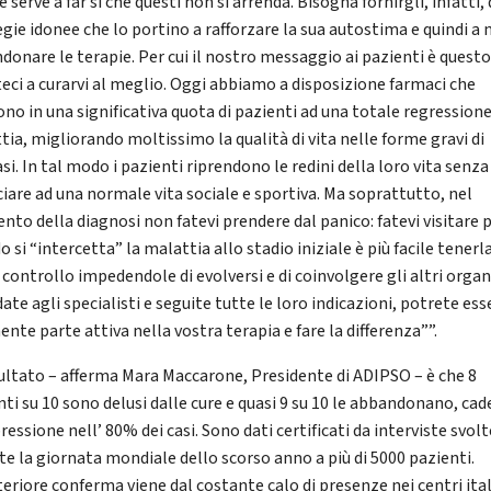
 serve a far sì che questi non si arrenda. Bisogna fornirgli, infatti, 
egie idonee che lo portino a rafforzare la sua autostima e quindi a
donare le terapie. Per cui il nostro messaggio ai pazienti è questo
teci a curarvi al meglio. Oggi abbiamo a disposizione farmaci che
ono in una significativa quota di pazienti ad una totale regressione
tia, migliorando moltissimo la qualità di vita nelle forme gravi di
si. In tal modo i pazienti riprendono le redini della loro vita senz
ciare ad una normale vita sociale e sportiva. Ma soprattutto, nel
to della diagnosi non fatevi prendere dal panico: fatevi visitare 
 si “intercetta” la malattia allo stadio iniziale è più facile tenerl
controllo impedendole di evolversi e di coinvolgere gli altri organi
idate agli specialisti e seguite tutte le loro indicazioni, potrete ess
nte parte attiva nella vostra terapia e fare la differenza””.
isultato – afferma Mara Maccarone, Presidente di ADIPSO – è che 8
nti su 10 sono delusi dalle cure e quasi 9 su 10 le abbandonano, ca
ressione nell’ 80% dei casi. Sono dati certificati da interviste svolt
te la giornata mondiale dello scorso anno a più di 5000 pazienti.
teriore conferma viene dal costante calo di presenze nei centri ital