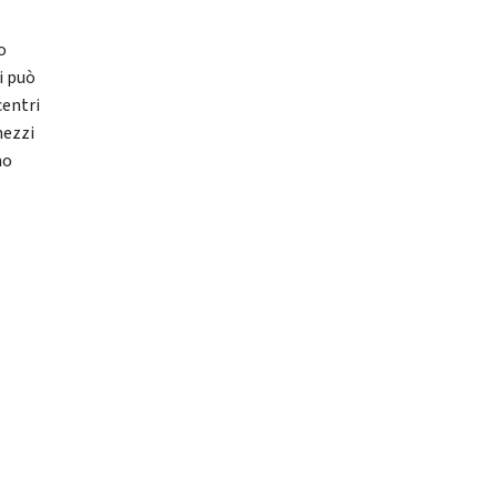
o
i può
centri
mezzi
no