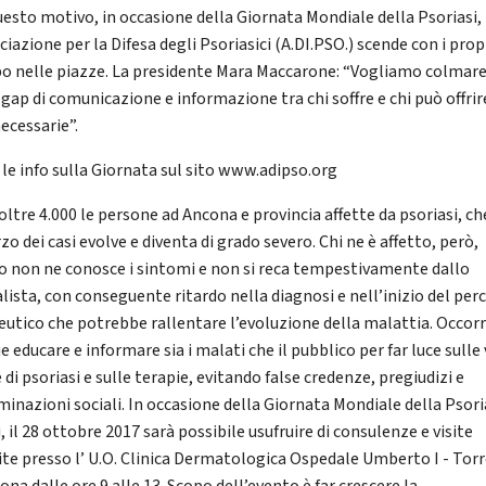
uesto motivo, in occasione della Giornata Mondiale della Psoriasi,
ciazione per la Difesa degli Psoriasici (A.DI.PSO.) scende con i prop
o nelle piazze. La presidente Mara Maccarone: “Vogliamo colmare 
gap di comunicazione e informazione tra chi soffre e chi può offrir
ecessarie”.
 le info sulla Giornata sul sito www.adipso.org
ltre 4.000 le persone ad Ancona e provincia affette da psoriasi, ch
zo dei casi evolve e diventa di grado severo. Chi ne è affetto, però,
o non ne conosce i sintomi e non si reca tempestivamente dallo
alista, con conseguente ritardo nella diagnosi e nell’inizio del per
eutico che potrebbe rallentare l’evoluzione della malattia. Occor
 educare e informare sia i malati che il pubblico per far luce sulle 
di psoriasi e sulle terapie, evitando false credenze, pregiudizi e
minazioni sociali. In occasione della Giornata Mondiale della Psori
, il 28 ottobre 2017 sarà possibile usufruire di consulenze e visite
ite presso l’ U.O. Clinica Dermatologica Ospedale Umberto I - Tor