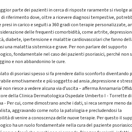
gior parte dei pazienti in cerca di risposte raramente si rivolge a
i di riferimento dove, oltre a ricevere diagnosi tempestive, potreb
 presi in carico e seguiti a 360 gradi con terapie personalizzate, a
nsiderazione delle frequenti comorbidità, come artrite, depression
tà, diabete, ipertensione e malattie cardiovascolari che fanno dell
asi una malattia sistemica e grave. Per non parlare del supporto
logico, fondamentale nel caso dei pazienti psoriasici, perché non s
ggino e non abbandonino le cure.
alato di psoriasi spesso si fa prendere dallo sconforto diventando p
rabile emotivamente e più soggetto ad ansia ,depressione e stres
é non riesce a vedere alcuna via d’uscita – afferma Annamaria Offid
tore della Clinica Dermatologica Ospedale Umberto I - Torrette di
a - Per cui, come dimostrano anche i dati, si reca sempre meno da
alista, aggravando come noto la patologia e precludendosi la
bilità di venire a conoscenza delle nuove terapie. Per questo il sup
logico ha un ruolo fondamentale nella cura del paziente psoriasic