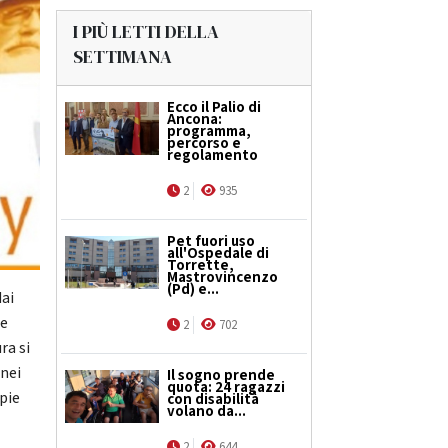
I PIÙ LETTI DELLA
SETTIMANA
Ecco il Palio di
Ancona:
programma,
percorso e
regolamento
2
935
Pet fuori uso
all'Ospedale di
Torrette,
Mastrovincenzo
(Pd) e...
dai
ne
2
702
ra si
 nei
Il sogno prende
quota: 24 ragazzi
apie
con disabilità
volano da...
2
644