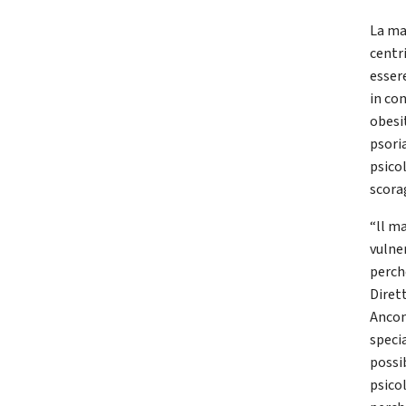
La mag
centr
essere
in co
obesi
psori
psico
scora
“ll m
vulne
perch
Diret
Ancon
speci
possi
psico