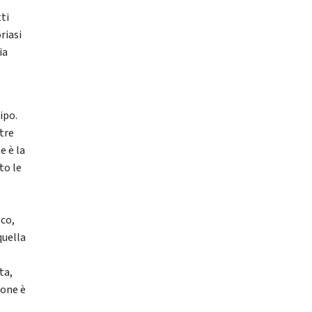
ti
riasi
ia
ipo.
ltre
e è la
to le
nco,
quella
ta,
ione è