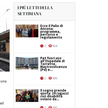
I PIÙ LETTI DELLA
SETTIMANA
Ecco il Palio di
Ancona:
programma,
percorso e
regolamento
2
814
Pet fuori uso
all'Ospedale di
Torrette,
Mastrovincenzo
(Pd) e...
2
693
r una
Il sogno prende
quota: 24 ragazzi
con disabilità
volano da...
 ad
2
597