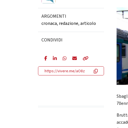
ARGOMENTI
cronaca
,
redazione
,
articolo
CONDIVIDI
https://vivere.me/aO8z
Sbagl
70en
Brutt
accad