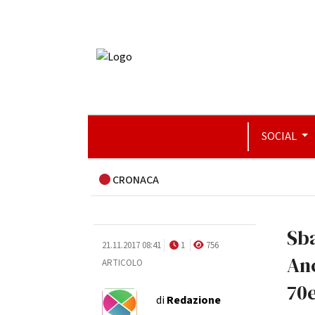
SOCIAL
CRONACA
Sba
21.11.2017 08:41
1
756
Anc
ARTICOLO
70
di
Redazione