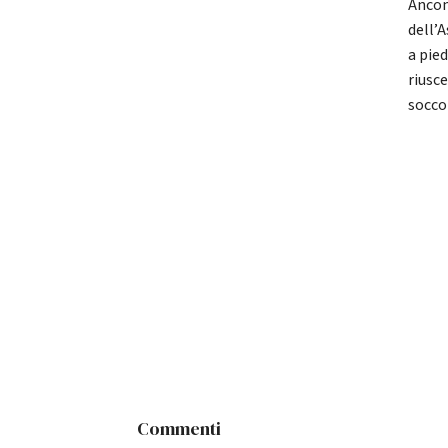
Ancon
dell’
a pied
riusce
soccor
Commenti