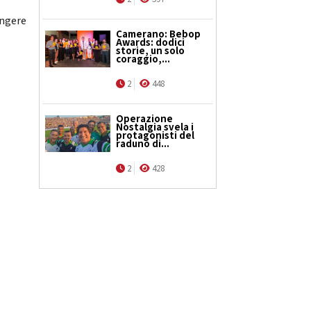
ungere
Camerano: Bebop
Awards: dodici
storie, un solo
coraggio,...
2
448
Operazione
Nostalgia svela i
protagonisti del
raduno di...
2
428