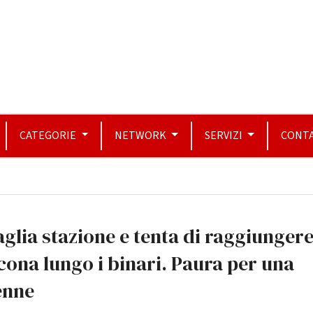
CATEGORIE
NETWORK
SERVIZI
CONTA
glia stazione e tenta di raggiunger
ona lungo i binari. Paura per una
enne