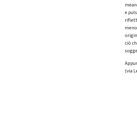
meand
e puls
riflet
meno 
origin
ciò c
sogge
Appun
(via 