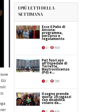
I PIÙ LETTI DELLA
SETTIMANA
Ecco il Palio di
Ancona:
programma,
percorso e
regolamento
2
914
Pet fuori uso
all'Ospedale di
Torrette,
Mastrovincenzo
(Pd) e...
zione
 Gli
2
700
roli
co.
Il sogno prende
quota: 24 ragazzi
con disabilità
volano da...
loga
 nei
2
634