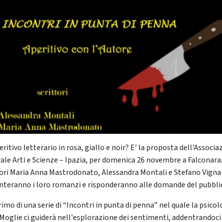
ritivo letterario in rosa, giallo e noir? E' la proposta dell'Associa
rale Arti e Scienze – Ipazia, per domenica 26 novembre a Falconara.
tori Maria Anna Mastrodonato, Alessandra Montali e Stefano Vigna
nteranno i loro romanzi e risponderanno alle domande del pubbli
primo di una serie di “Incontri in punta di penna” nel quale la psico
 Moglie ci guiderà nell'esplorazione dei sentimenti, addentrandoci