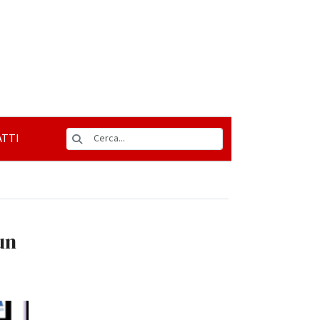
TTI
un