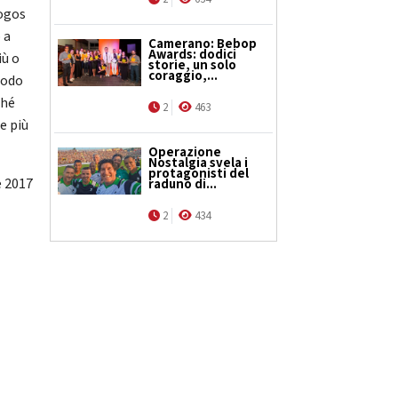
logos
 a
Camerano: Bebop
Awards: dodici
iù o
storie, un solo
coraggio,...
modo
ché
2
463
e più
Operazione
Nostalgia svela i
protagonisti del
e 2017
raduno di...
2
434