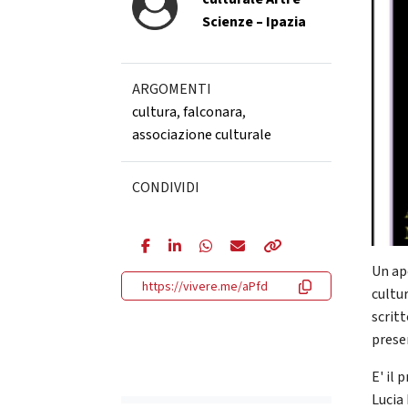
Scienze – Ipazia
ARGOMENTI
cultura
,
falconara
,
associazione culturale
CONDIVIDI
Un ape
https://vivere.me/aPfd
cultu
scrit
prese
E' il 
Lucia