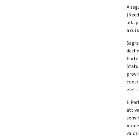
A seg
(Redd
alla 
a cui
Sagra
declin
Parti
Statut
provin
contri
eletto
Il Pa
attiv
sensi
immedi
valor