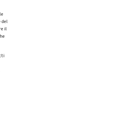
le
e del
e il
che
tti
,