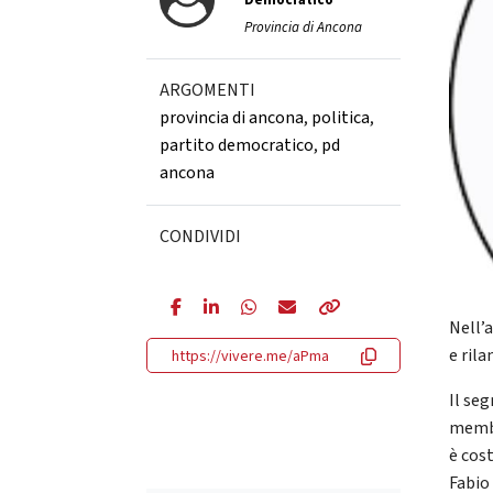
Democratico
Provincia di Ancona
ARGOMENTI
provincia di ancona
,
politica
,
partito democratico
,
pd
ancona
CONDIVIDI
Nell’
e rila
https://vivere.me/aPma
Il se
membr
è cost
Fabio 