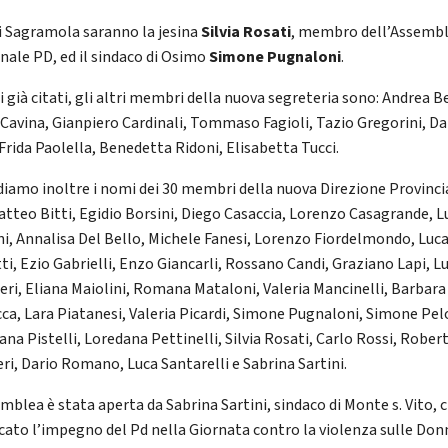
di Sagramola saranno la jesina
Silvia Rosati
, membro dell’Assemb
nale PD, ed il sindaco di Osimo
Simone Pugnaloni
.
i già citati, gli altri membri della nuova segreteria sono: Andrea B
 Cavina, Gianpiero Cardinali, Tommaso Fagioli, Tazio Gregorini, Da
 Frida Paolella, Benedetta Ridoni, Elisabetta Tucci.
diamo inoltre i nomi dei 30 membri della nuova Direzione Provinci
atteo Bitti, Egidio Borsini, Diego Casaccia, Lorenzo Casagrande, L
ni, Annalisa Del Bello, Michele Fanesi, Lorenzo Fiordelmondo, Luc
tti, Ezio Gabrielli, Enzo Giancarli, Rossano Candi, Graziano Lapi, L
eri, Eliana Maiolini, Romana Mataloni, Valeria Mancinelli, Barbara
cca, Lara Piatanesi, Valeria Picardi, Simone Pugnaloni, Simone Pelo
ana Pistelli, Loredana Pettinelli, Silvia Rosati, Carlo Rossi, Rober
ri, Dario Romano, Luca Santarelli e Sabrina Sartini.
emblea è stata aperta da Sabrina Sartini, sindaco di Monte s. Vito, 
cato l’impegno del Pd nella Giornata contro la violenza sulle Don