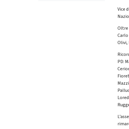
Vice 
Nazio
Oltre 
Carlo
Olivi,
Ricor
PD: M
Cerio
Fiore
Mazzi
Pallu
Lored
Rugge
L’ass
rimar