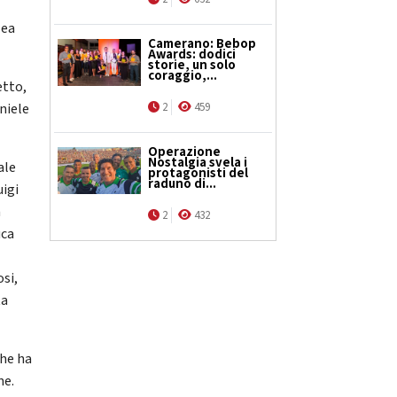
lea
Camerano: Bebop
Awards: dodici
storie, un solo
coraggio,...
etto,
2
459
niele
Operazione
Nostalgia svela i
ale
protagonisti del
raduno di...
uigi
a
2
432
uca
si,
ta
che ha
ne.