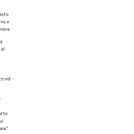
rasto
rno e
embre.
aa
 al
o
tti ed
e
atto
ui
ale”.