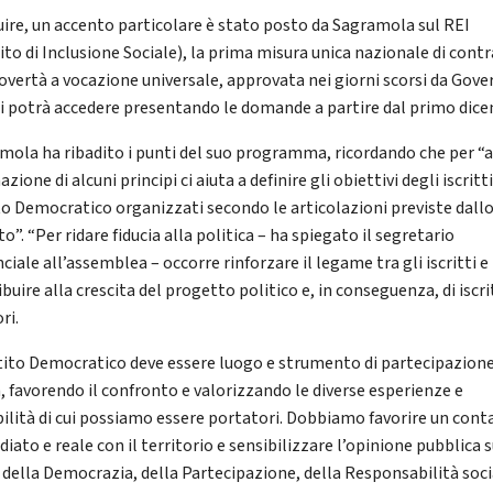
uire, un accento particolare è stato posto da Sagramola sul REI
ito di Inclusione Sociale), la prima misura unica nazionale di cont
povertà a vocazione universale, approvata nei giorni scorsi da Gove
 si potrà accedere presentando le domande a partire dal primo dic
mola ha ribadito i punti del suo programma, ricordando che per “
azione di alcuni principi ci aiuta a definire gli obiettivi degli iscritti
to Democratico organizzati secondo le articolazioni previste dall
o”. “Per ridare fiducia alla politica – ha spiegato il segretario
ciale all’assemblea – occorre rinforzare il legame tra gli iscritti e
buire alla crescita del progetto politico e, in conseguenza, di iscri
ri.
rtito Democratico deve essere luogo e strumento di partecipazion
a, favorendo il confronto e valorizzando le diverse esperienze e
bilità di cui possiamo essere portatori. Dobbiamo favorire un cont
ato e reale con il territorio e sensibilizzare l’opinione pubblica s
i della Democrazia, della Partecipazione, della Responsabilità soci