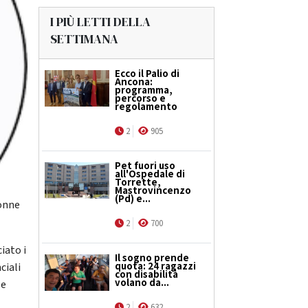
I PIÙ LETTI DELLA
SETTIMANA
Ecco il Palio di
Ancona:
programma,
percorso e
regolamento
2
905
Pet fuori uso
all'Ospedale di
Torrette,
Mastrovincenzo
(Pd) e...
Donne
2
700
iato i
Il sogno prende
quota: 24 ragazzi
ciali
con disabilità
volano da...
le
2
632