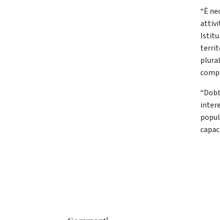
“È ne
attiv
Istitu
territ
plura
compo
“Dobbi
intere
popul
capaci