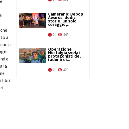
re
Camerano: Bebop
di
Awards: dodici
storie, un solo
coraggio,...
nche
2
448
tto a
ndanti
Operazione
ogni
Nostalgia svela i
protagonisti del
und e
raduno di...
a la
2
428
 ne
 libri
ri