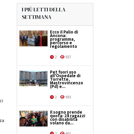
I PIÙ LETTI DELLA
SETTIMANA
Ecco il Palio di
Ancona:
programma,
percorso e
regolamento
2
837
Pet fuori uso
all'Ospedale di
Torrette,
Mastrovincenzo
(Pd) e...
2
693
ci
Il sogno prende
quota: 24 ragazzi
con disabilità
nza
volano da...
2
601