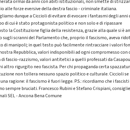
erata ormai da anni con abiti istituzionali, non smette di strizza
io alle forze eversive della destra fascio - criminale italiana.
liamo dunque a Ciccioli di evitare di evocare i fantasmi degli anni 
o di cui è stato protagonista politico e non solo e di ripassare
sto la Costituzione figlia della resistenza, grazie alla quale si è a
o sugli scranni del Parlamento che, proprio il fascismo, aveva rido
o di manipoli; in quel testo può facilmente rintracciare i valori fo
 nostra Repubblica, valori indisponibili ad ogni compromesso con 
 di fascio-razzismo, valori antitetici a quelli professati da Casapo
ni altro rigurgito neo fascista. Per chi propaganda certa spazzatur
tuzione non tollera nessuno spazio politico e culturale. Ciccioli se
 una ragione: il fascismo è fuori legge. P.S.: ricordiamo che i fascisti i
nno sempre bruciati. Francesco Rubini e Stefano Crispiani, consiglie
ali SEL - Ancona Bena Comune