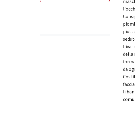
masch
l'occh
Consig
piomb
piutto
sedut
bivacc
della
forma
da og
Costi
faccia
li ha
comun