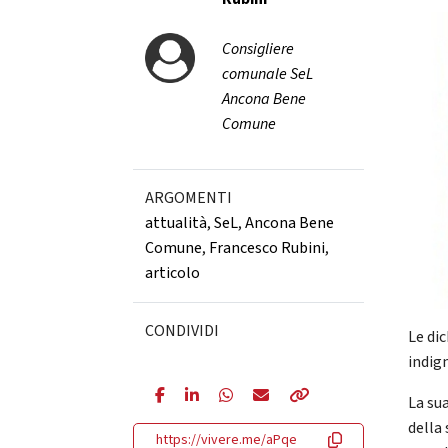
Consigliere
comunale SeL
Ancona Bene
Comune
ARGOMENTI
attualità
,
SeL
,
Ancona Bene
Comune
,
Francesco Rubini
,
articolo
CONDIVIDI
Le di
indig
La su
della 
https://vivere.me/aPqe