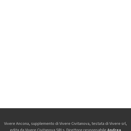
Vivere Ancona, supplemento di Vivere Civitanova, testata di Vivere srl,
edita da
Vivere Civitanova SRLs. Direttore responsabile
Andrea