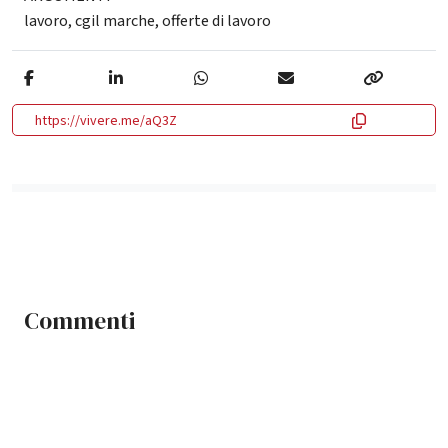
lavoro
,
cgil marche
,
offerte di lavoro
https://vivere.me/aQ3Z
Commenti