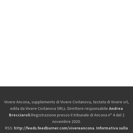
Vivere Ancona, supplemento di Vivere Civitanova, testata di Vivere srl,
edita da
Vivere Civitanova SRLs. Direttore responsabile
Andrea
Brecciaroli
.Registrazione presso il tribunale di Ancona n° 4 del 2
novembre 2020.
RSS:
http://feeds.feedburner.com/vivereancona
.
Informativa sulla