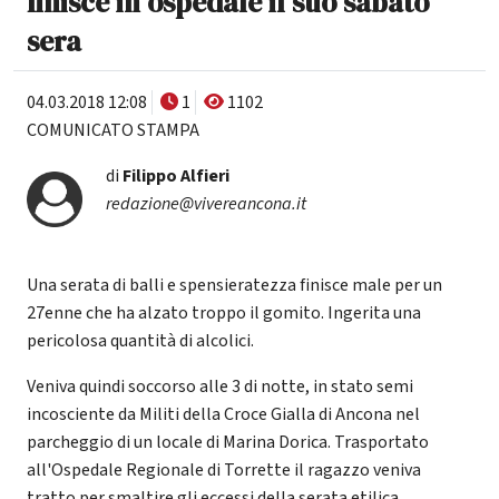
finisce in ospedale il suo sabato
sera
04.03.2018 12:08
1
1102
COMUNICATO STAMPA
di
Filippo Alfieri
redazione@vivereancona.it
Una serata di balli e spensieratezza finisce male per un
27enne che ha alzato troppo il gomito. Ingerita una
pericolosa quantità di alcolici.
Veniva quindi soccorso alle 3 di notte, in stato semi
incosciente da Militi della Croce Gialla di Ancona nel
parcheggio di un locale di Marina Dorica. Trasportato
all'Ospedale Regionale di Torrette il ragazzo veniva
tratto per smaltire gli eccessi della serata etilica.