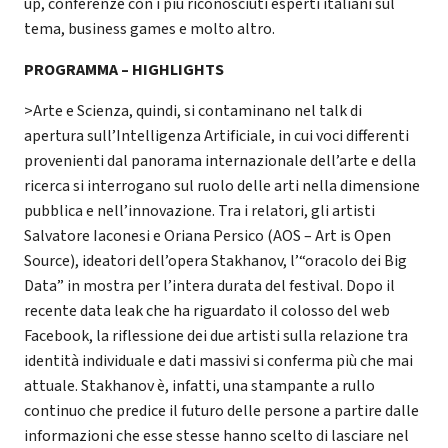
up, conferenze con i più riconosciuti esperti italiani sul
tema, business games e molto altro.
PROGRAMMA – HIGHLIGHTS
>Arte e Scienza, quindi, si contaminano nel talk di
apertura sull’Intelligenza Artificiale, in cui voci differenti
provenienti dal panorama internazionale dell’arte e della
ricerca si interrogano sul ruolo delle arti nella dimensione
pubblica e nell’innovazione. Tra i relatori, gli artisti
Salvatore Iaconesi e Oriana Persico (AOS – Art is Open
Source), ideatori dell’opera Stakhanov, l’“oracolo dei Big
Data” in mostra per l’intera durata del festival. Dopo il
recente data leak che ha riguardato il colosso del web
Facebook, la riflessione dei due artisti sulla relazione tra
identità individuale e dati massivi si conferma più che mai
attuale. Stakhanov è, infatti, una stampante a rullo
continuo che predice il futuro delle persone a partire dalle
informazioni che esse stesse hanno scelto di lasciare nel