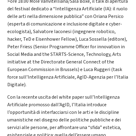
>ore 18.00 Mole Vanvitelliana/Sala Boxe, il talk di apertura
del festival dedicato a “Intelligenza Artificiale (IA): il ruolo
delle arti nella dimensione pubblica” con Oriana Persico
(esperta di comunicazione e inclusione digitale e cyber-
ecologista), Salvatore Iaconesi (ingegnere robotico,
hacker, TeD e Eisenhower Fellow), Luca Sossella (editore),
Peter Friess (Senior Programme Officer for innovation in
Social Media and the STARTS-Science, Technology, Arts
initiative at the Directorate General Connect of the
European Commission in Brussels) e Luca Ruggeri (task
force sull’Intelligenza Artificiale, AgID-Agenzia per l’Italia
Digitale).
Con la recente uscita del white paper sull’Intelligenza
Artificiale promosso dall’AgID, l’Italia introduce
l’opportunità di interfacciarsi con le arti e le discipline
umanistiche nel disegno delle politiche pubbliche e dei
servizi alle persone, per affrontare una “sfida” estetica,
esistenziale e politica: quella dell’essere umano.