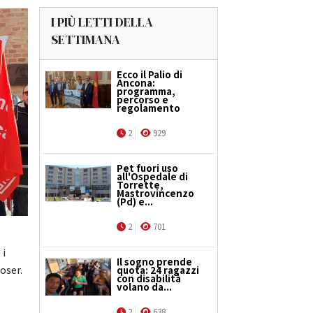
I PIÙ LETTI DELLA
SETTIMANA
Ecco il Palio di
Ancona:
programma,
percorso e
regolamento
2
929
Pet fuori uso
all'Ospedale di
Torrette,
Mastrovincenzo
(Pd) e...
2
701
 i
Il sogno prende
Coser.
quota: 24 ragazzi
con disabilità
volano da...
2
638