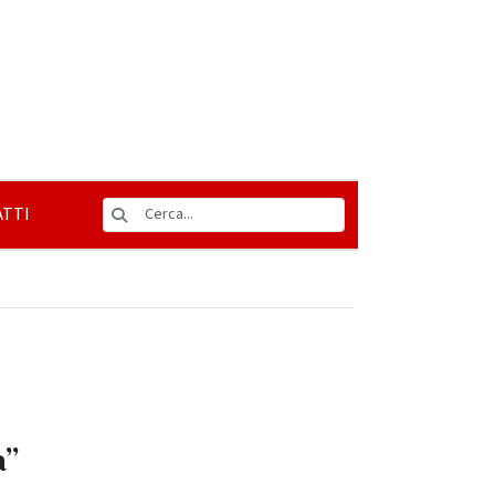
TTI
a”