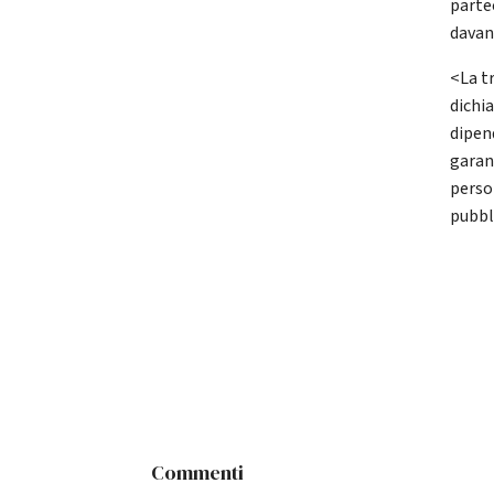
parte
davant
<La tr
dichi
dipen
garant
person
pubbli
Commenti