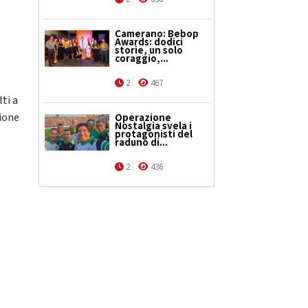
Camerano: Bebop
Awards: dodici
storie, un solo
coraggio,...
2
467
lti a
nione
Operazione
Nostalgia svela i
protagonisti del
raduno di...
2
436