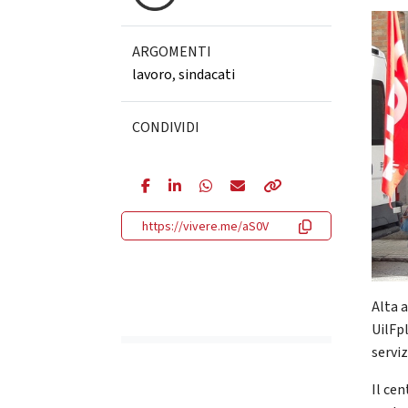
ARGOMENTI
lavoro
,
sindacati
CONDIVIDI
https://vivere.me/aS0V
Alta a
UilFpl
serviz
Il cen