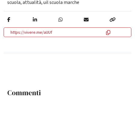
scuola
,
attualità
,
uil scuola marche
https://vivere.me/aUUf
Commenti