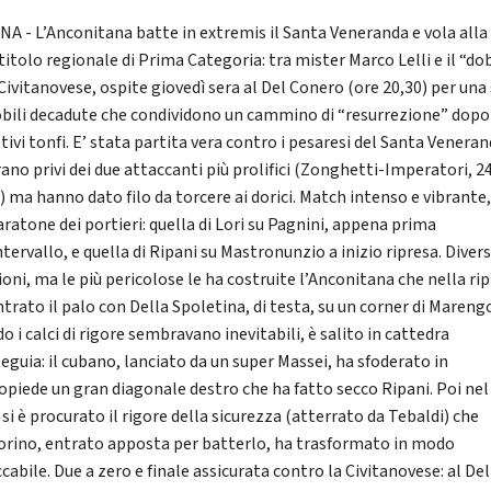
A - L’Anconitana batte in extremis il Santa Veneranda e vola alla 
 titolo regionale di Prima Categoria: tra mister Marco Lelli e il “do
 Civitanovese, ospite giovedì sera al Del Conero (ore 20,30) per una 
obili decadute che condividono un cammino di “resurrezione” dopo 
tivi tonfi. E’ stata partita vera contro i pesaresi del Santa Venera
ano privi dei due attaccanti più prolifici (Zonghetti-Imperatori, 2
) ma hanno dato filo da torcere ai dorici. Match intenso e vibrante
aratone dei portieri: quella di Lori su Pagnini, appena prima
ntervallo, e quella di Ripani su Mastronunzio a inizio ripresa. Divers
oni, ma le più pericolose le ha costruite l’Anconitana che nella ri
trato il palo con Della Spoletina, di testa, su un corner di Mareng
 i calci di rigore sembravano inevitabili, è salito in cattedra
eguia: il cubano, lanciato da un super Massei, ha sfoderato in
opiede un gran diagonale destro che ha fatto secco Ripani. Poi nel
 si è procurato il rigore della sicurezza (atterrato da Tebaldi) che
rino, entrato apposta per batterlo, ha trasformato in modo
abile. Due a zero e finale assicurata contro la Civitanovese: al Del