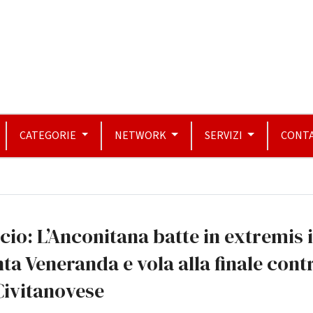
CATEGORIE
NETWORK
SERVIZI
CONTA
cio: L’Anconitana batte in extremis i
ta Veneranda e vola alla finale cont
Civitanovese