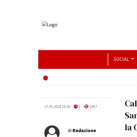
SOCIAL
Cal
27.05.2018 10:20
1
1857
San
la 
di
Redazione