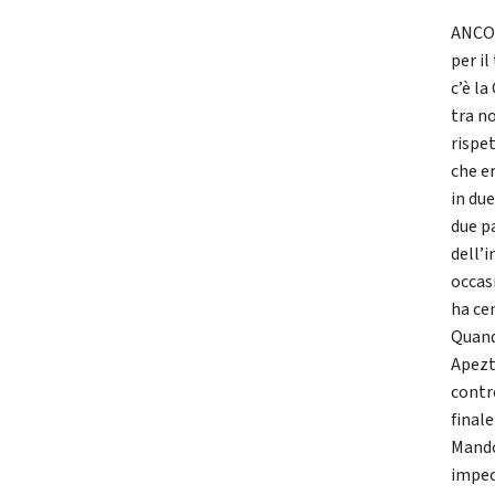
ANCON
per il
c’è la
tra n
rispet
che er
in due
due p
dell’i
occasi
ha cen
Quando
Apezt
contr
finale
Mando
impecc