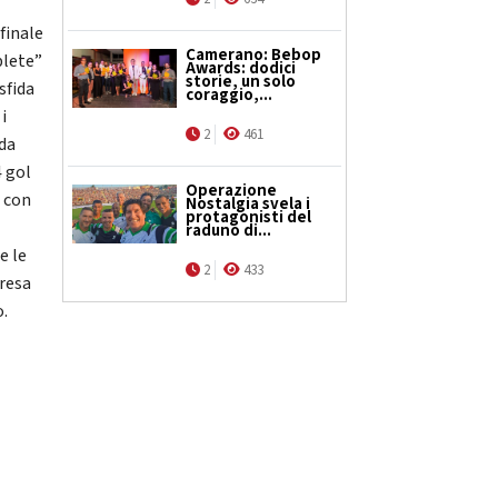
finale
Camerano: Bebop
blete”
Awards: dodici
storie, un solo
sfida
coraggio,...
i
2
461
nda
4 gol
Operazione
, con
Nostalgia svela i
protagonisti del
raduno di...
e le
2
433
presa
o.