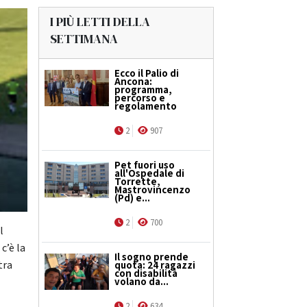
I PIÙ LETTI DELLA
SETTIMANA
Ecco il Palio di
Ancona:
programma,
percorso e
regolamento
2
907
Pet fuori uso
all'Ospedale di
Torrette,
Mastrovincenzo
(Pd) e...
2
700
l
c’è la
Il sogno prende
tra
quota: 24 ragazzi
con disabilità
volano da...
2
634