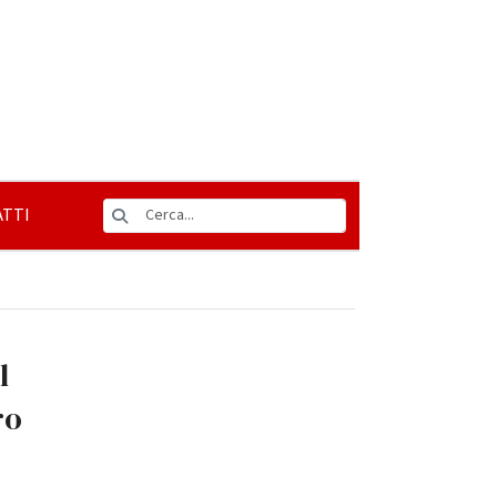
TTI
l
ro