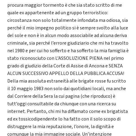
procura maggior tormento è che sia stato scritto di me
quale ex appartenente ad un gruppo terroristico:
circostanza non solo totalmente infondata ma odiosa, sia
perché il mio impegno politico si è sempre svolto alla luce
del sole e non è in alcun modo associabile ad alcuna deriva
criminale, sia perché l’errore giudiziario che mi ha travolto
nel 1980 e per cui ho sofferto e ha sofferto la mia famiglia è
stato riconosciuto con L’ASSOLUZIONE PIENA nel primo
grado di giudizio della Corte di Assise di Ancona e SENZA
ALCUN SUCCESSIVO APPELLO DELLA PUBBLICA ACCUSA!
Della mia assoluta estraneità alle brigate rosse fu scritto
il 10 maggio 1983 non solo dai quotidiani locali, ma anche
dal Corriere della Sera la cui pagina (che riproduco) è
tutt’oggi consultabile da chiunque con una ricerca su
internet. Pertanto, chi mi ha diffamato come ex brigatista
ed ex tossicodipendente lo ha fatto con il solo scopo di
distruggere la mia reputazione, l’onore, la dignità e
comunque la mia immagine sociale. Un’intenzione