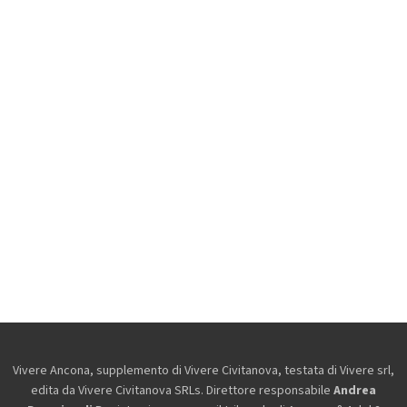
Vivere Ancona, supplemento di Vivere Civitanova, testata di Vivere srl,
edita da
Vivere Civitanova SRLs. Direttore responsabile
Andrea