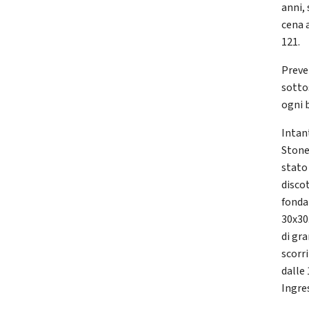
anni, 
cena 
121.
Preve
sottos
ogni b
Intan
Stone
stato 
discot
fondat
30x30
di gra
scorri
dalle 
Ingre