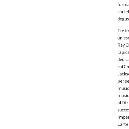
forma
carte
degus
Tre im
un'es
Ray C
rapid
dedica
cui C
Jacks
per s
music
music
al Di
succes
Imper
Carte