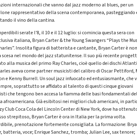
zioni internazionali che vanno dal jazz moderno al blues, per un
llone rappresentativo della scena contemporanea, pasteggiando 
tando il vino della cantina.
perdibili serate l'8, il 10 e il 12 luglio: si comincia questa sera con
clusiva italiana, Bryan Carter & the Young Swangers “Plays the Mus
harles”. Insolita figura di batterista e cantante, Bryan Carter è no
a scesa nel mondo del jazz statunitense. Il suo più recente progett
to alla musica del primo Ray Charles, cioè quello dei dischi Atlanti
harles aveva come partner musicisti del calibro di Oscar Pettiford, 
on e Kenny Burrell. Un soul jazz infuocato ed entusiasmante, che v
empre, soprattutto se affidato al talento di questi cinque giovani
isti che tengono ben accesa la fiamma delle basi fondamentali de
a afroamericana. Già esibitosi nei migliori club americani, in parti
zzy Club Coca Cola del Lincoln Center di New York, dove ha ottenut
so strepitoso, Bryan Carter è ora in Italia per la prima volta.
dibile, prenotazione fortemente consigliata. La formazione: Bry
r, batteria, voce; Enrique Sanchez, tromba; Julian Lee, sax tenore;