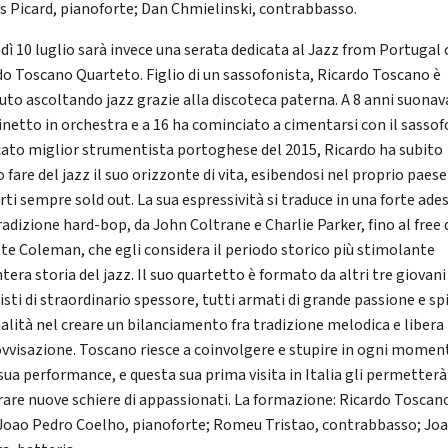
s Picard, pianoforte; Dan Chmielinski, contrabbasso.
dì 10 luglio sarà invece una serata dedicata al Jazz from Portugal c
do Toscano Quarteto. Figlio di un sassofonista, Ricardo Toscano è
iuto ascoltando jazz grazie alla discoteca paterna. A 8 anni suonav
rinetto in orchestra e a 16 ha cominciato a cimentarsi con il sassof
cato miglior strumentista portoghese del 2015, Ricardo ha subito
 fare del jazz il suo orizzonte di vita, esibendosi nel proprio paese
rti sempre sold out. La sua espressività si traduce in una forte ade
radizione hard-bop, da John Coltrane e Charlie Parker, fino al free 
te Coleman, che egli considera il periodo storico più stimolante
ntera storia del jazz. Il suo quartetto è formato da altri tre giovani
isti di straordinario spessore, tutti armati di grande passione e sp
nalità nel creare un bilanciamento fra tradizione melodica e libera
vvisazione. Toscano riesce a coinvolgere e stupire in ogni momen
sua performance, e questa sua prima visita in Italia gli permetterà
rare nuove schiere di appassionati. La formazione: Ricardo Toscano
 Joao Pedro Coelho, pianoforte; Romeu Tristao, contrabbasso; Jo