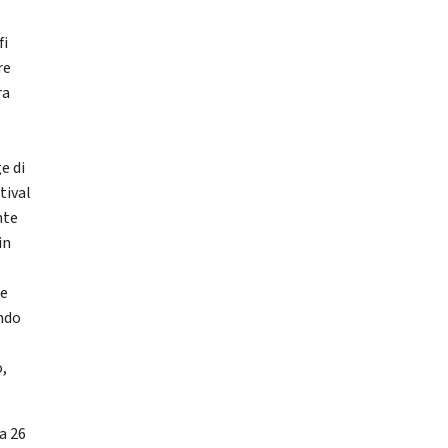
fi
re
ra
e di
tival
nte
in
le
ondo
o,
 a 26