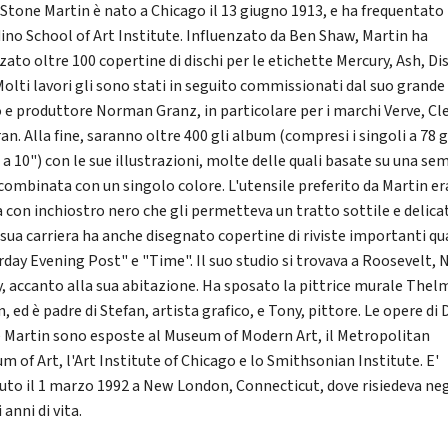
 Stone Martin è nato a Chicago il 13 giugno 1913, e ha frequentato 
dino School of Art Institute. Influenzato da Ben Shaw, Martin ha
zato oltre 100 copertine di dischi per le etichette Mercury, Ash, Dis
 Molti lavori gli sono stati in seguito commissionati dal suo grande
 e produttore Norman Granz, in particolare per i marchi Verve, Cle
n. Alla fine, saranno oltre 400 gli album (compresi i singoli a 78 gi
 a 10") con le sue illustrazioni, molte delle quali basate su una se
 combinata con un singolo colore. L'utensile preferito da Martin er
 con inchiostro nero che gli permetteva un tratto sottile e delica
 sua carriera ha anche disegnato copertine di riviste importanti qu
rday Evening Post" e "Time". Il suo studio si trovava a Roosevelt,
y, accanto alla sua abitazione. Ha sposato la pittrice murale Thel
, ed è padre di Stefan, artista grafico, e Tony, pittore. Le opere di 
 Martin sono esposte al Museum of Modern Art, il Metropolitan
m of Art, l'Art Institute of Chicago e lo Smithsonian Institute. E'
uto il 1 marzo 1992 a New London, Connecticut, dove risiedeva neg
 anni di vita.