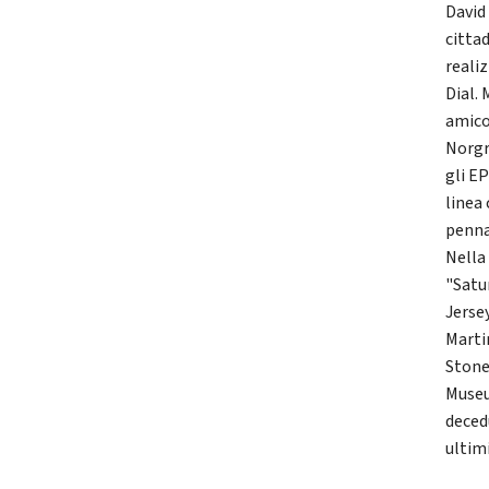
David
citta
realiz
Dial.
amico
Norgra
gli EP
linea
penna
Nella
"Satu
Jerse
Martin
Stone
Museu
deced
ultimi