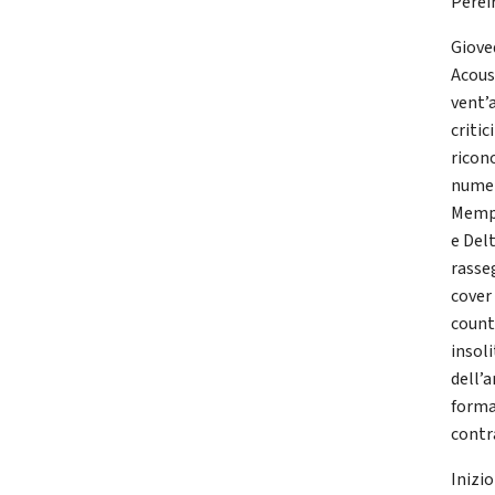
Pereir
Giove
Acous
vent’
critic
ricon
numer
Memph
e Del
rasse
cover
count
insol
dell’a
forma
contr
Inizio