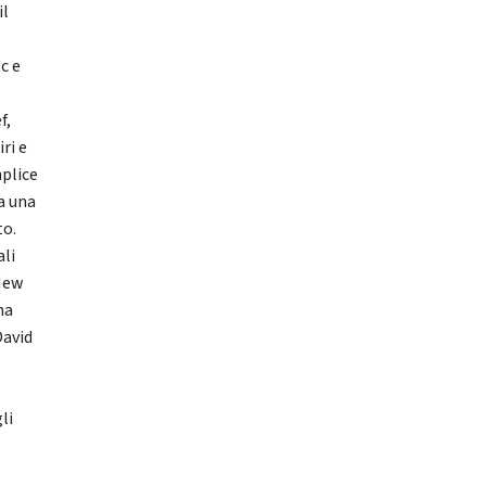
il
c e
f,
ri e
mplice
a una
to.
ali
 New
ma
David
li