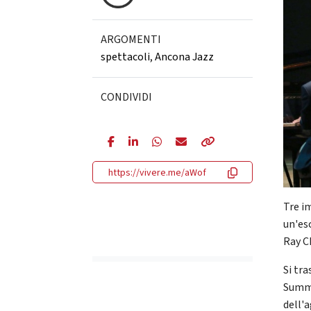
ARGOMENTI
spettacoli
,
Ancona Jazz
CONDIVIDI
https://vivere.me/aWof
Tre im
un'es
Ray C
Si tra
Summe
dell'a