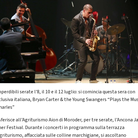
perdibili serate l'8, il 10 e il 12 luglio: si comincia questa sera con
clusiva italiana, Bryan Carter & the Young Swangers “Plays the Mus
harles”
sferisce all'Agriturismo Aion di Moroder, per tre serate, l'Ancona J
r Festival. Durante i concerti in programma sulla terrazza
griturismo, affacciata sulle colline marchigiane, si ascoltano