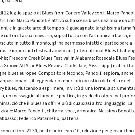
a, batteria.
dì 12 luglio spazio al Blues from Conero Valley con il Marco Pandol
tic Trio. Marco Pandolfi è attivo sulla scena blues nazionale da olt
anni, e in questo arco di tempo si è guadagnato larghissima fama f
i e cultori. La sua maestria, soprattutto con l’armonica a bocca, è
osciuta in tutto il mondo, gli ha permesso infatti di partecipare a
osi e importanti festival americani (International Blues Challeng
is; Freedom Creek Blues Festival in Alabama; Rosedale Blues Fes
ta Groove All Star Blues Revue a Clarksdale, Mississippi) e altretta
gne blues europee. Compositore fecondo, Pandolfi esplora, anche 
 appassionanti, il leggendario repertorio acustico del delta e del
ry blues, riuscendo a esprimere, in virtù di una formula strumenta
ita, un messaggio altamente poetico, in grado di colpire nel prof
nima, ciò che il blues sa offrire più di qualsiasi altro linguaggio. La
zione: Marco Pandolfi, chitarra, voce, armonica; Massimo Bonott
abbasso; Federico Patarnello, batteria.
 concerti ore 21.30, posto unico euro 10, riduzione per giovani fino