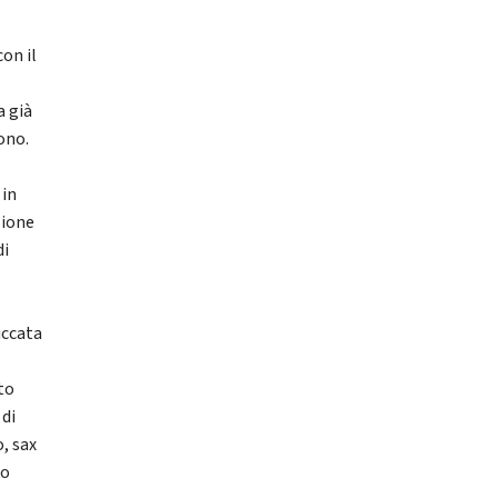
on il
a già
ono.
 in
sione
di
iccata
to
 di
, sax
ao