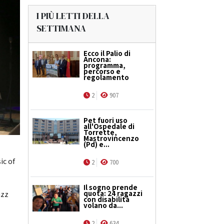
I PIÙ LETTI DELLA
SETTIMANA
Ecco il Palio di
Ancona:
programma,
percorso e
regolamento
2
907
Pet fuori uso
all'Ospedale di
Torrette,
Mastrovincenzo
(Pd) e...
ic of
2
700
Il sogno prende
quota: 24 ragazzi
azz
con disabilità
volano da...
2
634