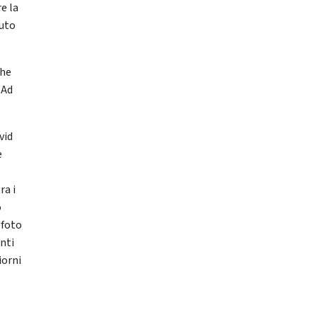
e la
cuto
che
 Ad
vid
è
ra i
o
 foto
enti
iorni