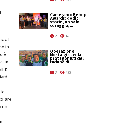
e
Camerano: Bebop
Awards: dodici
storie, un solo
coraggio,...
2
461
ic of
me in
Operazione
o è
Nostalgia svela i
protagonisti del
c, in
raduno di...
Milt
2
433
ivrà
lla
colare
o un
an