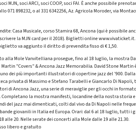
soci MJN, soci ARCI, soci COOP, soci FAI. È anche possibile prenotar
allo 071 898232, o al 331 6342256, Az. Agricola Moroder, via Monta
ndite: Casa Musicale, corso Stamira 68, Ancona (qui è possibile an
crivere la MJN card per il 2018). Biglietti online www.vivaticket.it.
iglietto va aggiunto il diritto di prevendita fisso di € 1,50.
to alla Mole Vanvitelliana prosegue, fino al 18 luglio, la mostra Da
 Martin "Covers" & Ancona Jazz Memorabilia. David Stone Martin 
uno dei più importanti illustratori di copertine jazz del '900. Dalla
eca privata di Massimo e Stefano Tarabelli e Giancarlo Di Napoli, t
ori di Ancona Jazz, una serie di meraviglie per gli occhi in format
. Completano la mostra manifesti, locandine della nostra storia e
ndi del jazz mai dimenticati, colti dal vivo da Di Napoli nelle frequ
bande giovanili in Italia ed Europa. Orari: dal 6 al 18 luglio, tutti i g
18 alle 20. Nelle serate dei concerti alla Mole dalle 19 alle 21.30.
sso libero e gratuito