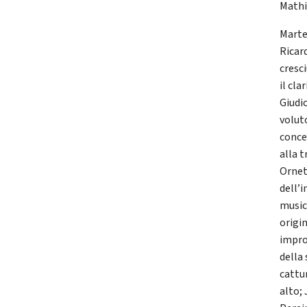
Mathi
Marte
Ricar
cresc
il cla
Giudi
voluto
conce
alla t
Ornet
dell’i
music
origi
impro
della 
cattu
alto;