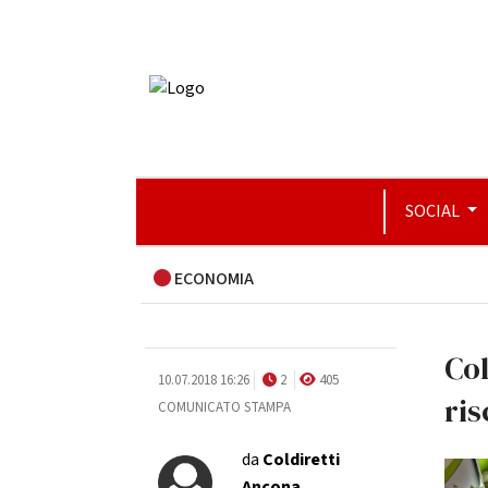
SOCIAL
ECONOMIA
Col
10.07.2018 16:26
2
405
ris
COMUNICATO STAMPA
da
Coldiretti
Ancona