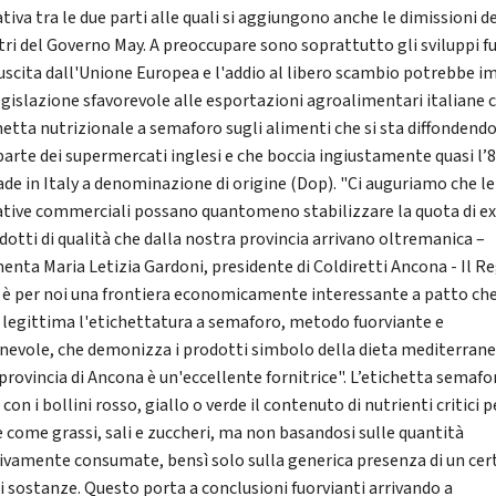
tiva tra le due parti alle quali si aggiungono anche le dimissioni de
tri del Governo May. A preoccupare sono soprattutto gli sviluppi fu
'uscita dall'Unione Europea e l'addio al libero scambio potrebbe i
egislazione sfavorevole alle esportazioni agroalimentari italiane
chetta nutrizionale a semaforo sugli alimenti che si sta diffondendo
parte dei supermercati inglesi e che boccia ingiustamente quasi l
ade in Italy a denominazione di origine (Dop). "Ci auguriamo che le
ative commerciali possano quantomeno stabilizzare la quota di e
odotti di qualità che dalla nostra provincia arrivano oltremanica –
nta Maria Letizia Gardoni, presidente di Coldiretti Ancona - Il R
 è per noi una frontiera economicamente interessante a patto ch
 legittima l'etichettatura a semaforo, metodo fuorviante e
nevole, che demonizza i prodotti simbolo della dieta mediterranea
 provincia di Ancona è un'eccellente fornitrice". L’etichetta semafo
 con i bollini rosso, giallo o verde il contenuto di nutrienti critici p
e come grassi, sali e zuccheri, ma non basandosi sulle quantità
tivamente consumate, bensì solo sulla generica presenza di un cer
di sostanze. Questo porta a conclusioni fuorvianti arrivando a