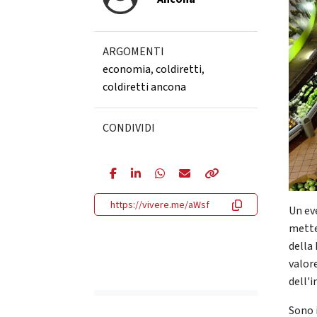
ARGOMENTI
economia
,
coldiretti
,
coldiretti ancona
CONDIVIDI
https://vivere.me/aWsf
Un ev
mette
della 
valor
dell'i
Sono i