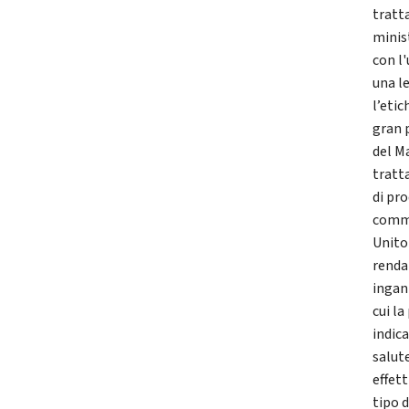
tratta
minis
con l
una l
l’eti
gran 
del M
tratt
di pr
comme
Unito
renda
ingan
cui la
indica
salut
effet
tipo 