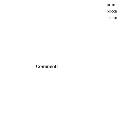
promu
boccia
extrav
Commenti