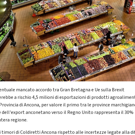
entuale mancato accordo tra Gran Bretagna e Ue sulla Brexit
rebbe a rischio 4,5 milioni di esportazioni di prodotti agroalimen
Provincia di Ancona, per valore il primo tra le province marchigiane
e dell'export anconetano verso il Regno Unito rappresenta il 30%
ntera regione.
 timori di Coldiretti Ancona rispetto alle incertezze legate alla dif