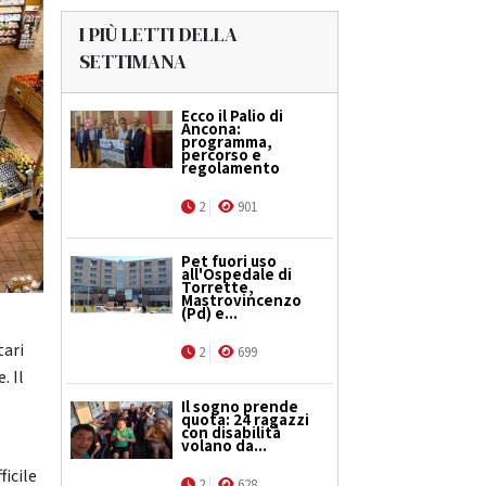
I PIÙ LETTI DELLA
SETTIMANA
Ecco il Palio di
Ancona:
programma,
percorso e
regolamento
2
901
Pet fuori uso
all'Ospedale di
Torrette,
Mastrovincenzo
(Pd) e...
tari
2
699
. Il
Il sogno prende
quota: 24 ragazzi
con disabilità
volano da...
ficile
2
628