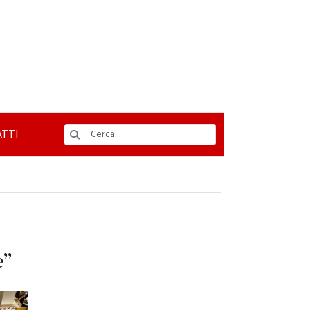
TTI
e”