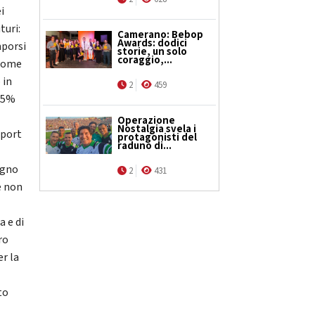
i
turi:
Camerano: Bebop
Awards: dodici
mporsi
storie, un solo
coraggio,...
 come
 in
2
459
’85%
Operazione
Nostalgia svela i
xport
protagonisti del
raduno di...
egno
2
431
e non
 e di
ro
er la
to