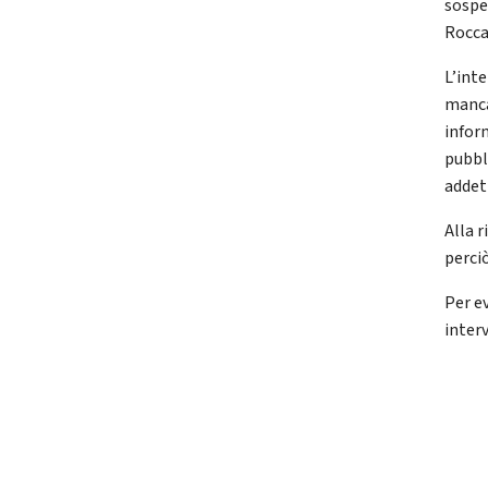
sospe
Rocca
L’inte
mancan
inform
pubbl
addett
Alla r
perciò
Per e
inter