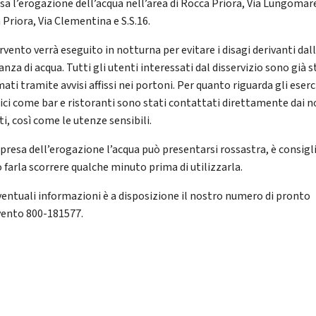
sa l’erogazione dell’acqua nell’area di Rocca Priora, Via Lungomar
 Priora, Via Clementina e S.S.16.
rvento verrà eseguito in notturna per evitare i disagi derivanti dal
za di acqua. Tutti gli utenti interessati dal disservizio sono già s
ati tramite avvisi affissi nei portoni. Per quanto riguarda gli eserc
ici come bar e ristoranti sono stati contattati direttamente dai n
i, così come le utenze sensibili.
ipresa dell’erogazione l’acqua può presentarsi rossastra, è consigl
 farla scorrere qualche minuto prima di utilizzarla.
ventuali informazioni è a disposizione il nostro numero di pronto
vento 800-181577.