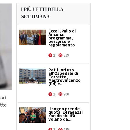
I PIÙ LETTI DELLA
SETTIMANA
Ecco il Palio di
Ancona:
programma,
percorso e
regolamento
2
919
Pet fuori uso
all'Ospedale di
Torrette,
Mastrovincenzo
(Pd) e...
2
700
vori
otto
Il sogno prende
quota: 24 ragazzi
con disabilità
volano da...
2
635