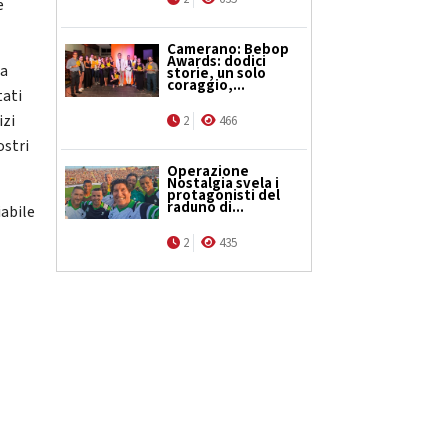
e
Camerano: Bebop
Awards: dodici
la
storie, un solo
coraggio,...
tati
izi
2
466
ostri
Operazione
Nostalgia svela i
protagonisti del
raduno di...
iabile
2
435