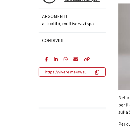
www.multiservizi-spa.it
ARGOMENTI
attualità
,
multiservizi spa
CONDIVIDI
https://vivere.me/aWsE
Nella 
per i
sulla 
Per qu