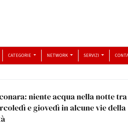
CATEGORIE
NETWORK
SERVIZI
CONTA
conara: niente acqua nella notte tra
coledì e giovedì in alcune vie della
tà