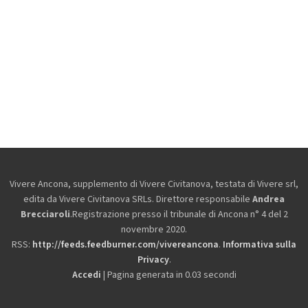
Vivere Ancona, supplemento di Vivere Civitanova, testata di Vivere srl,
edita da
Vivere Civitanova SRLs. Direttore responsabile
Andrea
Brecciaroli
.Registrazione presso il tribunale di Ancona n° 4 del 2
novembre 2020.
RSS:
http://feeds.feedburner.com/vivereancona
.
Informativa sulla
Privacy
.
Accedi
| Pagina generata in 0.03 secondi