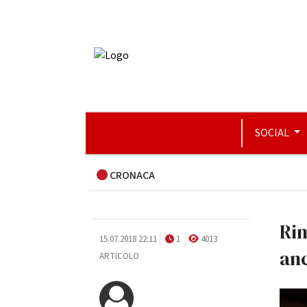
SOCIAL
CRONACA
Rim
15.07.2018 22:11
1
4013
an
ARTICOLO