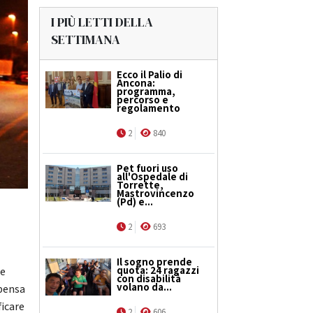
I PIÙ LETTI DELLA
SETTIMANA
Ecco il Palio di
Ancona:
programma,
percorso e
regolamento
2
840
Pet fuori uso
all'Ospedale di
Torrette,
Mastrovincenzo
(Pd) e...
2
693
Il sogno prende
quota: 24 ragazzi
ne
con disabilità
volano da...
 pensa
ficare
2
606