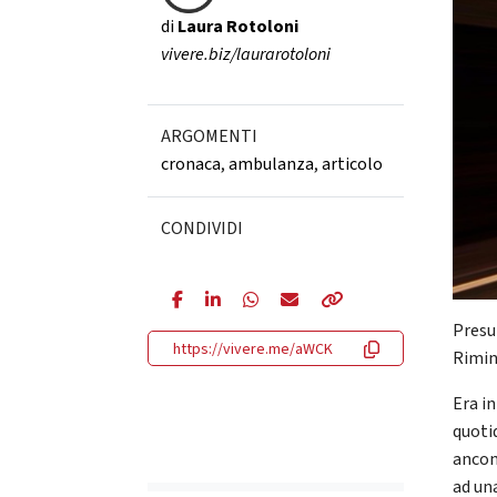
di
Laura Rotoloni
vivere.biz/laurarotoloni
ARGOMENTI
cronaca
,
ambulanza
,
articolo
CONDIVIDI
Presu
https://vivere.me/aWCK
Rimin
Era i
quoti
ancon
ad una