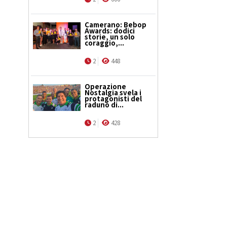
Camerano: Bebop
Awards: dodici
storie, un solo
coraggio,...
2
448
Operazione
Nostalgia svela i
protagonisti del
raduno di...
2
428