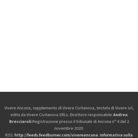
Vivere Ancona, supplemento di Vivere Civitanova, testata di Vivere srl,
edita da
Vivere Civitanova SRLs. Direttore responsabile
Andrea
Brecciaroli
.Registrazione presso il tribunale di Ancona n° 4 del 2
novembre 2020.
RSS:
http://feeds.feedburner.com/vivereancona
.
Informativa sulla