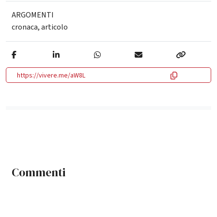
ARGOMENTI
cronaca
,
articolo
https://vivere.me/aW8L
Commenti